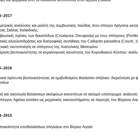
φή και φάρμακα από τα θαλάσσια ασπόνδυλα στην αρχαία Ελλάδα.
6–2017
μετρικές αναλύσεις και μελέτη της συμβιωτικής πανίδας στον σπόγγο Aplysina aer
ιάς Σκάλας Χαλκιδικής.
βιωτικές σχέσεις των δεκαπόδων (Crustacea: Decapoda) με τους σπόγγους (Porife
τικές αλληλεπιδράσεις και διατροφικές συνήθειες του Calliactis parasitica (Couch,
ιακή ταυτοποίηση σε σπόγγους της Ανατολικής Μεσογείου
ίμηση βιοποικιλότητας σε κοραλλιγενείς κοινότητες του Κορινθιακού Κόλπου: αν
5–2016
ικά πρότυπα βιοποικιλότητας σε ημιβυθισμένο θαλάσσιο σπήλαιο: διερεύνηση με
ισίων
ή και οικολογία θαλάσσιων σκιόφιλων κοινοτήτων σε σκληρό υπόστρωμα: ανάλυση
πόγγος Agelas oroides ως μηχανικός οικοσυστήματος σε περιοχές του Βόρειου Αιγ
4–2015
ποικιλότητα υποθαλάσσιων σπηλαίων στο Βόρειο Αιγαίο