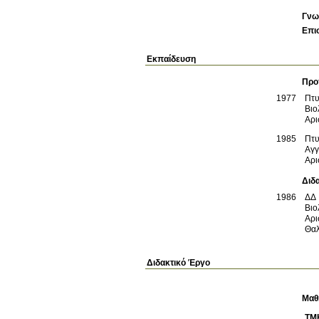
Γνω
Επι
Εκπαίδευση
Προ
1977
Πτυ
Βιο
Αρι
1985
Πτυ
Αγγ
Αρι
Διδ
1986
ΔΔ
Βιο
Αρι
Θαλ
Διδακτικό Έργο
Μαθ
ΤΜ