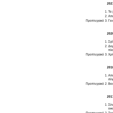
202
Τα 
Απο
Προπτυχιακό
Γεν
202
Σχέ
Δομ
πλα
Προπτυχιακό
Χρή
201
Απο
σύγ
Προπτυχιακό
Βιο
201
Σύν
οικ