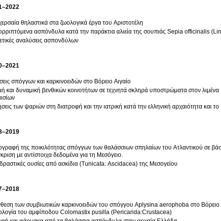
1–2022
χερσαία θηλαστικά στα ζωολογικά έργα του Αριστοτέλη
ρριπτόμενα ασπόνδυλα κατά την παράκτια αλιεία της σουπιάς Sepia officinalis (L
ετικές αναλύσεις ασπονδύλων
0–2021
σεις σπόγγων και καρκινοειδών στο Βόρειο Αιγαίο
ή και δυναμική βενθικών κοινοτήτων σε τεχνητά σκληρά υποστρώματα στον λιμέν
ισίων
σεις των ψαριών στη διατροφή και την ιατρική κατά την ελληνική αρχαιότητα και το
8–2019
γραφή της ποικιλότητας σπόγγων των θαλάσσιων σπηλαίων του Ατλαντικού σε βάσε
κριση με αντίστοιχα δεδομένα για τη Μεσόγειο.
δραστικές ουσίες από ασκίδια (Tunicata: Ascidacea) της Μεσογείου
7–2018
θεση των συμβιωτικών καρκινοειδών του σπόγγου Aplysina aerophoba στο Βόρειο
ολογία του αμφίποδου Colomastix pusilla (Pericarida:Crustacea)