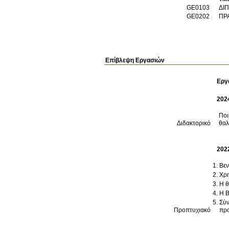
GE0103
ΔΙΠ
GE0202
ΠΡΑ
Επίβλεψη Εργασιών
Εργ
202
Ποι
Διδακτορικό
θα
202
Βεν
Χρη
Η 
Σύν
Προπτυχιακό
προ