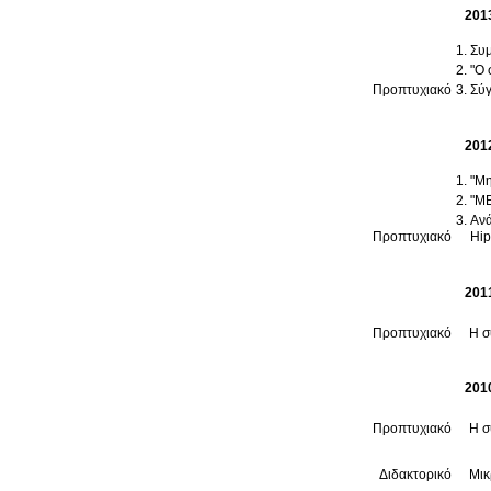
201
Συμ
"Ο 
Προπτυχιακό
Σύγ
201
"Μη
"Μ
Ανά
Προπτυχιακό
Hip
201
Προπτυχιακό
Η σ
201
Προπτυχιακό
Η σ
Διδακτορικό
Μικ