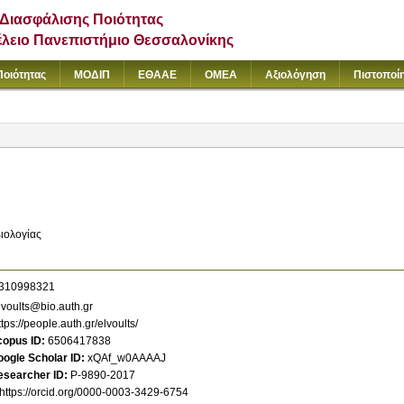
Διασφάλισης Ποιότητας
έλειο Πανεπιστήμιο Θεσσαλονίκης
Ποιότητας
ΜΟΔΙΠ
ΕΘΑΑΕ
ΟΜΕΑ
Αξιολόγηση
Πιστοποί
ιολογίας
310998321
voults@bio.auth.gr
ttps://people.auth.gr/elvoults/
copus ID
6506417838
ogle Scholar ID
xQAf_w0AAAAJ
esearcher ID
P-9890-2017
https://orcid.org/0000-0003-3429-6754