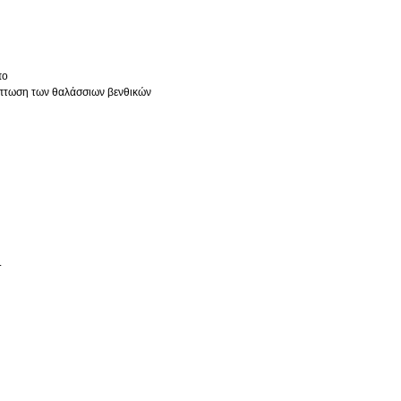
πο
ίπτωση των θαλάσσιων βενθικών
.