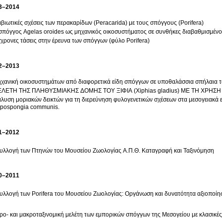
3–2014
βιωτικές σχέσεις των περακαρίδων (Peracarida) με τους σπόγγους (Porifera)
σπόγγος Agelas oroides ως μηχανικός οικοσυστήματος σε συνθήκες διαβαθμισμέν
χρονες τάσεις στην έρευνα των σπόγγων (φύλο Porifera)
2–2013
χανική οικοσυστημάτων από διαφορετικά είδη σπόγγων σε υποθαλάσσια σπήλαια το
ΕΛΕΤΗ ΤΗΣ ΠΛΗΘΥΣΜΙΑΚΗΣ ΔΟΜΗΣ ΤΟΥ ΞΙΦΙΑ (Xiphias gladius) ΜΕ ΤΗ ΧΡΗ
λυση μοριακών δεικτών για τη διερεύνηση φυλογενετικών σχέσεων στα μεσογειακά εί
pospongia communis.
1–2012
υλλογή των Πτηνών του Μουσείου Ζωολογίας Α.Π.Θ. Καταγραφή και Ταξινόμηση
0–2011
υλλογή των Porifera του Mουσείου Ζωολογίας: Oργάνωση και δυνατότητα αξιοποίησ
ρο- και μακροταξινομική μελέτη των εμπορικών σπόγγων της Μεσογείου με κλασικές 