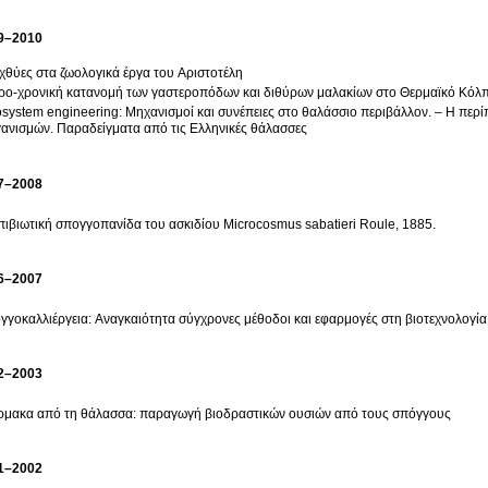
9–2010
ιχθύες στα ζωολογικά έργα του Αριστοτέλη
ο-χρονική κατανομή των γαστεροπόδων και διθύρων μαλακίων στο Θερμαϊκό Κόλ
system engineering: Μηχανισμοί και συνέπειες στο θαλάσσιο περιβάλλον. – Η περ
ανισμών. Παραδείγματα από τις Ελληνικές θάλασσες
7–2008
πιβιωτική σπογγοπανίδα του ασκιδίου Microcosmus sabatieri Roule, 1885.
6–2007
γγοκαλλιέργεια: Αναγκαιότητα σύγχρονες μέθοδοι και εφαρμογές στη βιοτεχνολογία
2–2003
μακα από τη θάλασσα: παραγωγή βιοδραστικών ουσιών από τους σπόγγους
1–2002