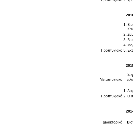
Προπτυχιακό
Τρο
201
Βιο
Κακ
Συμ
Βιο
Μορ
Προπτυχιακό
Εκτ
201
Χωρ
Μεταπτυχιακό
πλα
Δομ
Προπτυχιακό
Ο σ
201
Διδακτορικό
Βιο