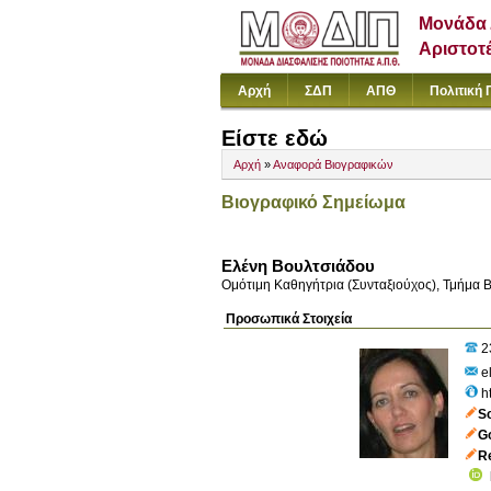
Μονάδα 
Αριστοτ
Αρχή
ΣΔΠ
ΑΠΘ
Πολιτική 
Είστε εδώ
Αρχή
»
Αναφορά Βιογραφικών
Βιογραφικό Σημείωμα
Ελένη Βουλτσιάδου
Ομότιμη Καθηγήτρια (Συνταξιούχος), Τμήμα Β
Προσωπικά Στοιχεία
2
el
h
S
Go
R