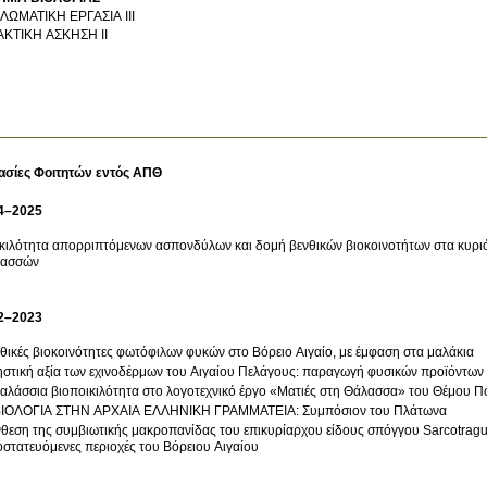
ΛΩΜΑΤΙΚΗ ΕΡΓΑΣΙΑ ΙΙΙ
ΚΤΙΚΗ ΑΣΚΗΣΗ ΙΙ
ασίες Φοιτητών εντός ΑΠΘ
4–2025
κιλότητα απορριπτόμενων ασπονδύλων και δομή βενθικών βιοκοινοτήτων στα κυριότ
λασσών
2–2023
θικές βιοκοινότητες φωτόφιλων φυκών στο Βόρειο Αιγαίο, με έμφαση στα μαλάκια
στική αξία των εχινοδέρμων του Αιγαίου Πελάγους: παραγωγή φυσικών προϊόντων
H θαλάσσια βιοποικιλότητα στο λογοτεχνικό έργο «Ματιές στη Θάλασσα» του
ΒΙΟΛΟΓΙΑ ΣΤΗΝ ΑΡΧΑΙΑ ΕΛΛΗΝΙΚΗ ΓΡΑΜΜΑΤΕΙΑ: Συμπόσιον του Πλάτωνα
θεση της συμβιωτικής μακροπανίδας του επικυρίαρχου είδους σπόγγου Sarcotragus
στατευόμενες περιοχές του Βόρειου Αιγαίου