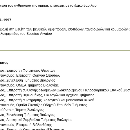
χέση του ανθρώπου της ομηρικής εποχής με το ζωικό βασίλειο
6–1997
βολή στη μελέτη των βενθικών αμφιπόδων, ισοπόδων, ταναϊδωδών και κουμωδών (P
λοκρηπίδας του Βορείου Αιγαίου
ματος
λος, Επιτροπή Φοιτητικών Θεμάτων
ντονισμός, Επιτροπή Οδηγού Σπουδών
ος, Συνέλευση Τμήματος Βιολογίας
ντονισμός, ΟΜΕΑ Τμήματος Βιολογίας
λος, Επιτροπή συλλογής δεδομένων Ολοκληρωμένου Πληροφοριακού Εθνικού Συσ
ος, Επιτροπή Βιβλιοθήκης, Συλλογών και Αρχείου Τμήματος
ος, Επιτροπή συντήρησης βιολογικού και μουσιακού υλικού
ντονισμός, Ομάδα Σύνταξης Οδηγού Σπουδών Τμήματος
υθύντρια, Τομέας Ζωολογίας
ος, Συνέλευση Τμήματος Βιολογίας
ος, Διοικητικό Συμβούλιο Τμήματος Βιολογίας
τονισμός, Επιτροπή Βιβλιοθήκης
λος, Επιτροπή Κατατακτηρίων Εξετάσεων