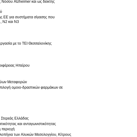
ού
ης ΕΕ για συστήματα σίγασης που
, N2 και N3
ργασία με το ΤΕΙ Θεσσαλονίκης
ριφέρειας Ηπείρου
ικτύων Μεταφορών
 επιλογή ομοιο-δραστικών φαρμάκων σε
 Στερεάς Ελλάδας
τικότητας και ανταγωνιστικότητας
ή περιοχή
λοπήγια των Αλυκών Μεσολογγίου, Κίτρους