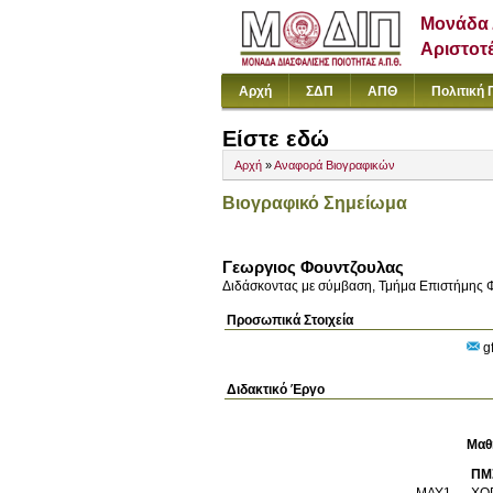
Μονάδα 
Αριστοτ
Αρχή
ΣΔΠ
ΑΠΘ
Πολιτική 
Είστε εδώ
Αρχή
»
Αναφορά Βιογραφικών
Βιογραφικό Σημείωμα
Γεωργιος Φουντζουλας
Διδάσκοντας με σύμβαση, Τμήμα Επιστήμης 
Προσωπικά Στοιχεία
g
Διδακτικό Έργο
Μαθ
ΠΜ
ΜΑΥ1
ΧΟ