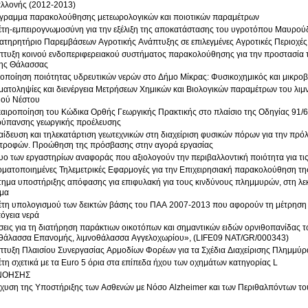
αλλονής (2012-2013)
γραμμα παρακολούθησης μετεωρολογικών και ποιοτικών παραμέτρων
έτη-εμπειρογνωμοσύνη για την εξέλιξη της αποκατάστασης του υγροτόπου Μαυρού
τηρητήριο Παρεμβάσεων Αγροτικής Ανάπτυξης σε επιλεγμένες Αγροτικές Περιοχές
τυξη κοινού ενδοπεριφερειακού συστήματος παρακολούθησης για την προστασία τ
ης Θάλασσας
οποίηση ποιότητας υδρευτικών νερών στο Δήμο Μίκρας: Φυσικοχημικός και μικροβι
ματοληψίες και διενέργεια Μετρήσεων Χημικών και Βιολογικών παραμέτρων του λιμ
ού Νέστου
αιροποίηση του Κώδικα Ορθής Γεωργικής Πρακτικής στο πλαίσιο της Οδηγίας 91/6
ρύπανσης γεωργικής προέλευσης
ίδευση και τηλεκατάρτιση γεωτεχνικών στη διαχείριση φυσικών πόρων για την πρό
τροφών. Προώθηση της πρόσβασης στην αγορά εργασίας
υο των εργαστηρίων αναφοράς που αξιολογούν την περιβαλλοντική ποιότητα για τις
ματοποιημένες Τηλεμετρικές Εφαρμογές για την Επιχειρησιακή παρακολούθηση τη
ημα υποστήριξης απόφασης για επιφυλακή για τους κινδύνους πλημμυρών, στη λ
μα
τη υπολογισμού των δεικτών βάσης του ΠΑΑ 2007-2013 που αφορούν τη μέτρηση 
πόγεια νερά
εις για τη διατήρηση παράκτιων οικοτόπων και σημαντικών ειδών ορνιθοπανίδας τ
θάλασσα Επανομής, λιμνοθάλασσα Αγγελοχωρίου», (LIFE09 NAT/GR/000343)
τυξη Πλαισίου Συνεργασίας Αρμοδίων Φορέων για τα Σχέδια Διαχείρισης Πλημμύρ
τη σχετικά με τα Euro 5 όρια στα επίπεδα ήχου των οχημάτων κατηγορίας L
ΝΟΗΣΗΣ
σχυση της Υποστήριξης των Ασθενών με Νόσο Alzheimer και των Περιθαλπόντων τ