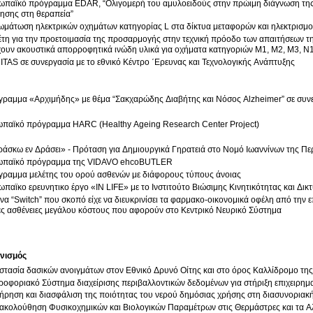
κό πρόγραμμα EDAR, “Ολιγομερή του αμυλοειδούς στην πρώιμη διάγνωση της Νόσου Alzheimer και ως δείκτης
απάντησης στη θεραπεία”
μάτωση ηλεκτρικών οχημάτων κατηγορίας L στα δίκτυα μεταφορών και ηλεκτρισμ
τη για την προετοιμασία της προσαρμογής στην τεχνική πρόοδο των απαιτήσεων τ
χουν ακουστικά απορροφητικά ινώδη υλικά για οχήματα κατηγοριών M1, M2, M3, N1
TAS σε συνεργασία με το εθνικό Κέντρο ΄Ερευνας και Τεχνολογικής Ανάπτυξης
ραμμα «Αρχιμήδης» με θέμα “Σακχαρώδης Διαβήτης και Νόσος Alzheimer” σε συνε
ωπαϊκό πρόγραμμα HARC (Healthy Ageing Research Center Project)
άσκω εν Δράσει» - Πρόταση για Δημιουργικά Γηρατειά στο Νομό Ιωαννίνων της Πε
ωπαϊκό πρόγραμμα της VIDAVO ehcoBUTLER
γραμμα μελέτης του ορού ασθενών με διάφορους τύπους άνοιας
παϊκο ερευνητικο έργο «IN LIFE» με το Ινστιτούτο Βιώσιμης Κινητικότητας και Δ
να “Switch” που σκοπό είχε να διευκρινίσει τα φαρμακο-οικονομικά οφέλη από την
ες ασθένειες μεγάλου κόστους που αφορούν στο Κεντρικό Νευρικό Σύστημα
νισμός
τασία δασικών ανοιγμάτων στον Εθνικό Δρυνό Οίτης και στο όρος Καλλίδρομο της
οφοριακό Σύστημα διαχείρισης περιβαλλοντικών δεδομένων για στήριξη επιχειρημα
ήρηση και διασφάλιση της ποιότητας του νερού δημόσιας χρήσης στη διασυνοριακ
ακολούθηση Φυσικοχημικών και Βιολογικών Παραμέτρων στις Θερμάστρες και τα Α