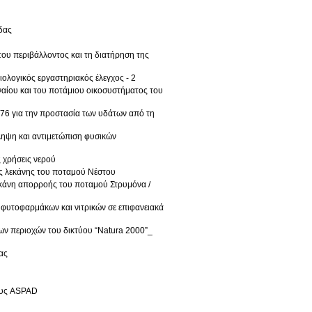
δας
ου περιβάλλοντος και τη διατήρηση της
ολογικός εργαστηριακός έλεγχος - 2
ναίου και του ποτάμιου οικοσυστήματος του
76 για την προστασία των υδάτων από τη
ληψη και αντιμετώπιση φυσικών
 χρήσεις νερού
ς λεκάνης του ποταμού Νέστου
εκάνη απορροής του ποταμού Στρυμόνα /
φυτοφαρμάκων και νιτρικών σε επιφανειακά
ων περιοχών του δικτύου “Natura 2000”_
ας
ους ASPAD