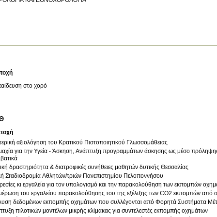
τοχή
αίδευση στο χορό
ΠΘ
ετοχή
ερική αξιολόγηση του Κρατικού Πιστοποιητικού Γλωσσομάθειας
μαχία για την Υγεία - Άσκηση, Ανάπτυξη προγραμμάτων άσκησης ως μέσο πρόληψη
βατικά
κή δραστηριότητα & διατροφικές συνήθειες μαθητών δυτικής Θεσσαλίας
λή Σταδιοδρομία Αθλητών/τριών Πανεπιστημίου Πελοποννήσου
εσίες κι εργαλεία για τον υπολογισμό και την παρακολούθηση των εκπομπών οχη
μέρωση του εργαλείου παρακολούθησης του της εξέλιξης των CO2 εκπομπών από σ
λυση δεδομένων εκπομπής οχημάτων που συλλέγονται από Φορητά Συστήματα Μ
τυξη πιλοτικών μοντέλων μικρής κλίμακας για συντελεστές εκπομπής οχημάτων