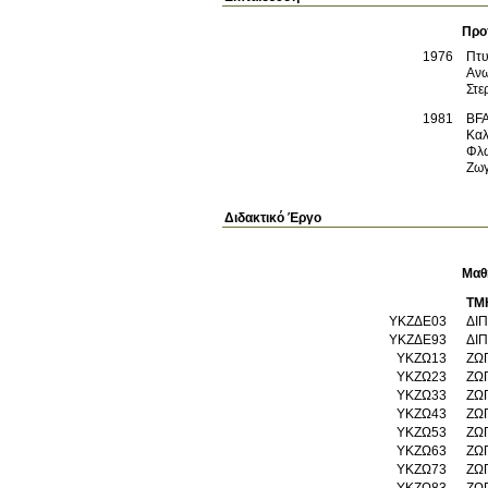
Προ
1976
Πτυ
Ανω
Στε
1981
BF
Καλ
Φλ
Ζωγ
Διδακτικό Έργο
Μαθ
ΤΜ
ΥΚΖΔΕ03
ΔΙ
ΥΚΖΔΕ93
ΔΙ
ΥΚΖΩ13
ΖΩ
ΥΚΖΩ23
ΖΩ
ΥΚΖΩ33
ΖΩ
ΥΚΖΩ43
ΖΩ
ΥΚΖΩ53
ΖΩ
ΥΚΖΩ63
ΖΩ
ΥΚΖΩ73
ΖΩ
ΥΚΖΩ83
ΖΩ