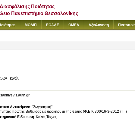
Διασφάλισης Ποιότητας
έλειο Πανεπιστήμιο Θεσσαλονίκης
Ποιότητας
ΜΟΔΙΠ
ΕΘΑΑΕ
ΟΜΕΑ
Αξιολόγηση
Πιστοποί
ένων Τεχνών
sakiri@vis.auth.gr
στικό Αντικείμενο
:
γητής Πρώτης Βαθμίδας με προκήρυξη της θέσης (Φ.Ε.Κ 300/16-3-2012 τ.Γ΄)
στημονική Ειδίκευση
:
Καλές Τέχνες