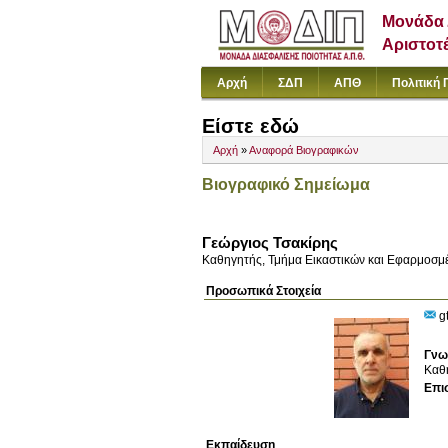
Μονάδα 
Αριστοτ
Αρχή
ΣΔΠ
ΑΠΘ
Πολιτική 
Είστε εδώ
Αρχή
»
Αναφορά Βιογραφικών
Βιογραφικό Σημείωμα
Γεώργιος Τσακίρης
Καθηγητής, Τμήμα Εικαστικών και Εφαρμοσμ
Προσωπικά Στοιχεία
gt
Γνω
Καθη
Επι
Εκπαίδευση