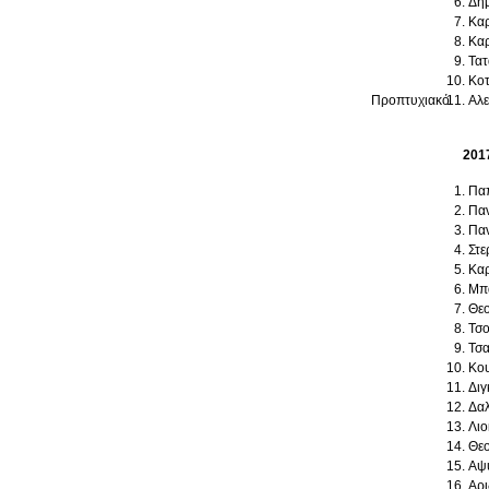
Δημ
Καρ
Καρ
Τατ
Κοτ
Προπτυχιακό
Αλε
201
Παπ
Παν
Παν
Στε
Καρ
Μπα
Θεο
Τσο
Τσα
Κου
Διγ
Δαλ
Λιο
Θεο
Αψυ
Αρι