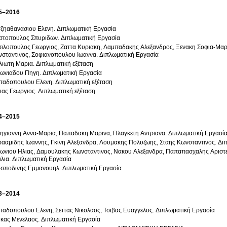
5–2016
ζηαθανασιου Ελενη. Διπλωματική Εργασία
τοπουλος Σπυριδων. Διπλωματική Εργασία
ιλοπουλος Γεωργιος, Ζαττα Κυριακη, Λαμπαδακης Αλεξανδρος, Ξενακη Σοφια-Μαρ
σταντινος, Σοφιανοπουλου Ιωαννα. Διπλωματική Εργασία
ιωτη Μαρια. Διπλωματική εξέταση
ωνιαδου Πηγη. Διπλωματική Εργασία
αδοπουλου Ελενη. Διπλωματική εξέταση
ιας Γεωργιος. Διπλωματική εξέταση
4–2015
ηγιαννη Αννα-Μαρια, Παπαδακη Μαρινα, Πλαγκετη Αντριανα. Διπλωματική Εργασί
ααμιδης Ιωαννης, Γκινη Αλεξανδρα, Λουμακης Πολυζωης, Σταης Κωνσταντινος. Δι
ωνιου Ηλιας, Δαμουλακης Κωνσταντινος, Νακου Αλεξανδρα, Παπαπασχαλης Αριστει
ιλια. Διπλωματική Εργασία
σποδινης Εμμανουηλ. Διπλωματική Εργασία
3–2014
αδοπουλου Ελενη, Σεττας Νικολαος, Τσιβας Ευαγγελος. Διπλωματική Εργασία
κας Μενελαος. Διπλωματική Εργασία