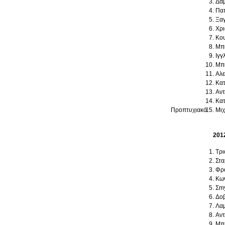
Δα
Πα
Ξαγ
Χρ
Κο
Μπα
Ιγγ
Μπα
Αλε
Κατ
Αντ
Κατ
Προπτυχιακό
Μιχ
201
Τρι
Στα
Φρα
Κων
Σmy
Δοβ
Λαμ
Αντ
Μπε