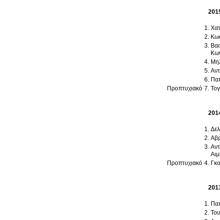
201
Χατ
Κωσ
Βασ
Κων
Μηλ
Αντ
Παπ
Προπτυχιακό
Τογ
201
Δελ
Αβρ
Αντ
Αιμ
Προπτυχιακό
Γκο
201
Παπ
Του