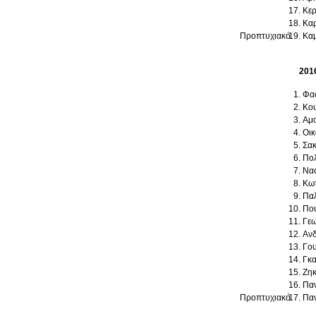
Κερ
Καρ
Προπτυχιακό
Καμ
201
Φασ
Κου
Αμο
Οικ
Σακ
Πολ
Νασ
Κωτ
Παλ
Που
Γεω
Ανδ
Γου
Γκα
Ζηκ
Παν
Προπτυχιακό
Παν