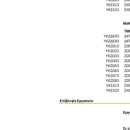
ΥΚΣΧ13
ΣΧΕ
ΥΚΣΧ23
ΣΧΕ
Μαθ
ΤΜ
ΥΚΖΔΕ03
ΔΙ
ΥΚΖΔΕ93
ΔΙ
ΥΚΖΩ13
ΖΩ
ΥΚΖΩ23
ΖΩ
ΥΚΖΩ33
ΖΩ
ΥΚΖΩ43
ΖΩ
ΥΚΖΩ53
ΖΩ
ΥΚΖΩ63
ΖΩ
ΥΚΖΩ73
ΖΩ
ΥΚΖΩ83
ΖΩ
ΥΚΣΧ13
ΣΧΕ
ΥΚΣΧ23
ΣΧΕ
Επίβλεψη Εργασιών
Εργ
Σε ε