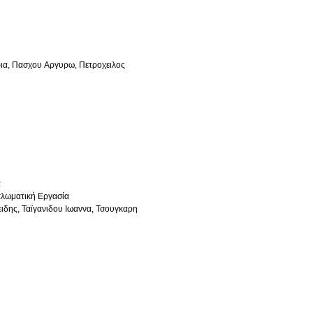
ια, Πασχου Αργυρω, Πετροχειλος
α
πλωματική Εργασία
δης, Ταϊγανιδου Ιωαννα, Τσουγκαρη