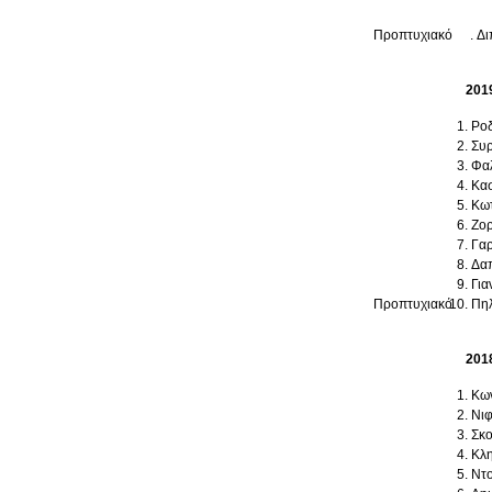
Προπτυχιακό
. Δ
201
Ροδ
Συρ
Φαλ
Κασ
Κωτ
Ζορ
Γαρ
Δαπ
Για
Προπτυχιακό
Πηλ
201
Κων
Νιφ
Σκο
Κλη
Ντο