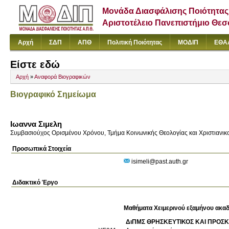
Μονάδα Διασφάλισης Ποιότητας
Αριστοτέλειο Πανεπιστήμιο Θε
Αρχή
ΣΔΠ
ΑΠΘ
Πολιτική Ποιότητας
ΜΟΔΙΠ
ΕΘΑ
Είστε εδώ
Αρχή
»
Αναφορά Βιογραφικών
Βιογραφικό Σημείωμα
Ιωαννα Σιμελη
Συμβασιούχος Ορισμένου Χρόνου, Τμήμα Κοινωνικής Θεολογίας και Χριστιανικ
Προσωπικά Στοιχεία
isimeli@past.auth.gr
Διδακτικό Έργο
Μαθήματα Χειμερινού εξαμήνου ακαδ
ΔιΠΜΣ ΘΡΗΣΚΕΥΤΙΚΟΣ ΚΑΙ ΠΡΟΣ