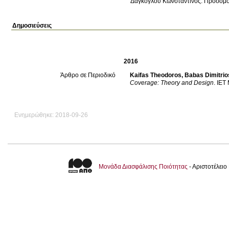
Δαγκογλου Κωνσταντινος. Προσομο
Δημοσιεύσεις
2016
Kaifas Theodoros
,
Babas Dimitrio
Άρθρο σε Περιοδικό
Coverage: Theory and Design
.
IET 
Ενημερώθηκε: 2018-09-26
Μονάδα Διασφάλισης Ποιότητας
- Αριστοτέλει