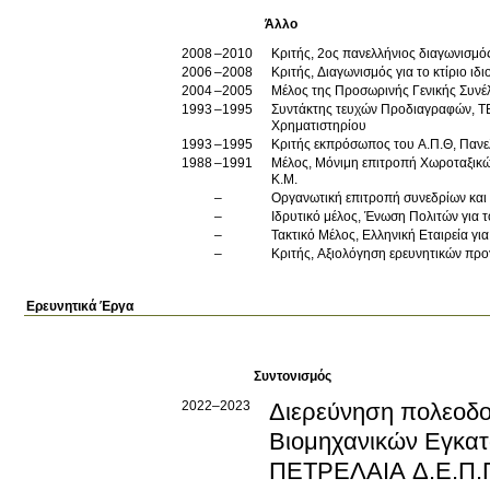
Άλλο
2008
2010
Κριτής, 2oς πανελλήνιος διαγωνισμό
2006
2008
Κριτής, Διαγωνισμός για το κτίριο ι
2004
2005
Μέλος της Προσωρινής Γενικής Συνέ
1993
1995
Συντάκτης τευχών Προδιαγραφών, ΤΕΕ
Xρηματιστηρίου
1993
1995
Κριτής εκπρόσωπος του Α.Π.Θ, Πανελ
1988
1991
Μέλος, Μόνιμη επιτροπή Xωροταξικώ
K.M.
Οργανωτική επιτροπή συνεδρίων και 
Ιδρυτικό μέλος, Ένωση Πολιτών για τ
Τακτικό Μέλος, Eλληνική Eταιρεία γι
Κριτής, Αξιολόγηση ερευνητικών πρ
Ερευνητικά Έργα
Συντονισμός
2022–2023
Διερεύνηση πολεοδο
Βιομηχανικών Εγκα
ΠΕΤΡΕΛΑΙΑ Δ.Ε.Π.Π