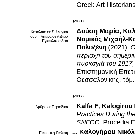
Greek Art Historian
(2021)
Δούση Μαρία
,
Καλ
Κεφάλαιο σε Συλλογικό
Τόμο ή Λήμμα σε Λεξικό/
Νομικός Μιχαήλ-Κ
Εγκυκλοπαίδεια
Πολυξένη
(2021)
.
Ο
περιοχή του σημερι
πυρκαγιά του 1917,
Επιστημονική Επετη
Θεσσαλονίκης
.
(2017)
Kalfa F
,
Kalogirou 
Άρθρο σε Περιοδικό
Practices During th
SNFCC
.
Procedia E
Καλογήρου Νικόλ
Εικαστική Έκθεση