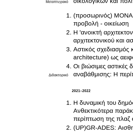
οικολογικών και πολ
Μεταπτυχιακό
(προσωρινός) ΜΟΝ
προβολή - οικείωση
Η 'ανοικτή αρχιτεκτ
αρχιτεκτονικού και α
Αστικός σχεδιασμός κ
architecture) ως αει
Οι βιώσιμες αστικές 
αναβάθμισης: Η περ
Διδακτορικό
2021–2022
Η δυναμική του δημό
Ανθεκτικότερα παράκτ
περίπτωση της πλαζ 
(UP)GR-ADES: Αισθη