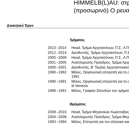
HIMMELB(L)AU: στρα
(προσωρινό) Ο ρε
Διοικητικό Έργο
Τμήματος
2013
2014
Head, Τμήμα Αρχιτεκτόνων, Π.Σ., Α.Π
2012
2014
Διευθυντής, Τμήμα Αρχιτεκτόνων, Π.Σ
2005
2009
Head, Τμήμα Αρχιτεκτόνων, Π.Σ., Α.Π
2001
2005
Αναπληρωτής Πρόεδρος, Τμήμα Αρχιτ
2000
2001
Διευθυντής, Β’ Τομέας Αρχιτεκτονικο
1990
1992
Μέλος, Οργανωτική επιτροπή για τη σ
1991
1990
1991
Μέλος, Οργανωτική επιτροπή για τη 
di Venezia
1988
1991
Μέλος, Γραφείο Σπουδών του τμήματ
Ιδρύματος
2008
2010
Head, Τμήμα Μηχανικών Χωροταξίας κ
2004
2008
Αναπληρωτής Πρόεδρος, Τμήμα Μηχαν
1993
1994
Μέλος, Επιτροπή για τον ελληνικό κ