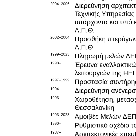
2004–2006
Διερεύνηση αρχιτεκ
Τεχνικής Υπηρεσίας
υπάρχοντα και υπό κ
Α.Π.Θ.
2002–2004
Προσθήκη πτερύγων 
Α.Π.Θ
1999–2023
Πληρωμή μελών Δ
1998–
Έρευνα εναλλακτικ
λειτουργιών της H
1997–1999
Προστασία συντήρησ
1994–
Διερεύνηση ανέγερσ
1993–
Χωροθέτηση, μετασχ
Θεσσαλονίκη
1993–2023
Αμοιβές Μελών ΔΕ
1990–
Ρυθμιστικό σχέδιο τ
1987–
Αρχιτεκτονικές επε