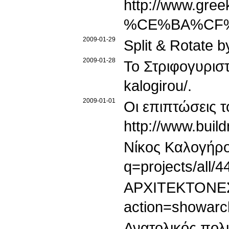
http://www.g
%CE%BA%CF
2009-01-29
Split & Rotate b
2009-01-28
Το Στριφογυρισ
kalogirou/
.
2009-01-01
Οι επιπτώσεις τ
http://www.buil
Νίκος Καλογήρο
q=projects/all/4
ΑΡΧΙΤΕΚΤΟΝΕ
action=showarc
Ανατολικός πολι