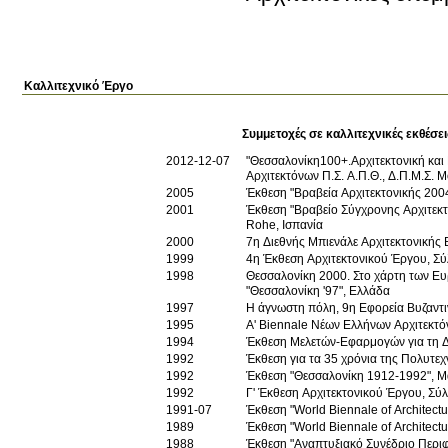
Καλλιτεχνικό Έργο
2012-12-07
"Θεσσαλονίκη100+.Αρχιτεκτονική και Πόλη. Εκμοντερνισμοί και προσαρμογές", ΤΕΕ/τμήμα Κεντρικής Μ
Αρχιτεκτόνων Π.Σ. Α.Π.Θ., Δ.Π.Μ.Σ. 
2005
Έκθεση "Βραβεία Αρχιτεκτονικής 2004"
2001
Έκθεση "Βραβείο Σύγχρονης Αρχιτεκ
Rohe, Ισπανία
2000
7η Διεθνής Μπιενάλε Αρχιτεκτονικής Β
1999
4η Έκθεση Αρχιτεκτονικού Έργου, Σύ
1998
Θεσσαλονίκη 2000. Στο χάρτη των 
"Θεσσαλονίκη '97", Ελλάδα
1997
Η άγνωστη πόλη, 9η Εφορεία Βυζαντ
1995
A' Biennale Nέων Eλλήνων Aρχιτεκτόνω
1994
Έκθεση Mελετών-Eφαρμογών για τη Δ
1992
Έκθεση για τα 35 χρόνια της Πολυτεχ
1992
Έκθεση "Θεσσαλονίκη 1912-1992", M
1992
Γ' Έκθεση Aρχιτεκτονικού Έργου, Σύ
1991-07
Έκθεση "World Biennale of Architectur
1989
Έκθεση "World Biennale of Architectur
1988
Έκθεση "Aναπτυξιακό Συνέδριο Περιφ