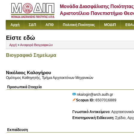
Μονάδα Διασφάλισης Ποιότητας
Αριστοτέλειο Πανεπιστήμιο Θε
Αρχή
ΣΔΠ
ΑΠΘ
Πολιτική Ποιότητας
ΜΟΔΙΠ
ΕΘΑ
Είστε εδώ
Αρχή
»
Αναφορά Βιογραφικών
Βιογραφικό Σημείωμα
Νικόλαος Καλογήρου
Ομότιμος Καθηγητής, Τμήμα Αρχιτεκτόνων Μηχανικών
Προσωπικά Στοιχεία
nkalogir@arch.auth.gr
Scopus ID
6507016889
Γνωστικό Αντικείμενο
:
Αρχιτεκτονικό
Επιστημονική Ειδίκευση
:
Σχέδιο
Αρχ
Εκπαίδευση