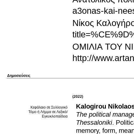
a3onas-kai-nees
Νίκος Καλογήρ
title=%CE%
ΟΜΙΛΙΑ ΤΟΥ Ν
http://www.arta
Δημοσιεύσεις
(2022)
Kalogirou Nikolao
Κεφάλαιο σε Συλλογικό
Τόμο ή Λήμμα σε Λεξικό/
The political manag
Εγκυκλοπαίδεια
Thessaloniki
.
Politi
memory, form, mean