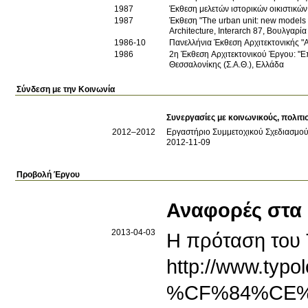
1987
Έκθεση μελετών ιστορικών οικιστικώ
1987
Έκθεση "The urban unit: new models o
Architecture, Interarch 87, Βουλγαρία
1986-10
Πανελλήνια Έκθεση Aρχιτεκτονικής "A
1986
2η Έκθεση Αρχιτεκτονικού Έργου: "E
Θεσσαλονίκης (Σ.Α.Θ.), Ελλάδα
Σύνδεση με την Κοινωνία
Συνεργασίες με κοινωνικούς, πολιτι
2012
–2012
Εργαστήριο Συμμετοχικού Σχεδιασμού '
2012-11-09
Προβολή Έργου
Αναφορές στα
2013-04-03
Η πρόταση του 
http://www.
%CF%84%CE