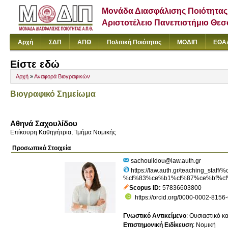
Μονάδα Διασφάλισης Ποιότητας
Αριστοτέλειο Πανεπιστήμιο Θε
Αρχή
ΣΔΠ
ΑΠΘ
Πολιτική Ποιότητας
ΜΟΔΙΠ
ΕΘΑ
Είστε εδώ
Αρχή
»
Αναφορά Βιογραφικών
Βιογραφικό Σημείωμα
Αθηνά Σαχουλίδου
Επίκουρη Καθηγήτρια, Τμήμα Νομικής
Προσωπικά Στοιχεία
sachoulidou@law.auth.gr
https://law.auth.gr/teaching_
%cf%83%ce%b1%cf%87%ce%bf%cf
Scopus ID
57836603800
https://orcid.org/0000-0002-8156
Γνωστικό Αντικείμενο
:
Ουσιαστικό κα
Επιστημονική Ειδίκευση
:
Νομική