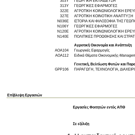
303Υ
ΓΕΩΡΓΙΚΗ ΕΚΠΑΙΔΕΥΣΗ
313Υ
ΓΕΩΡΓΙΚΕΣ ΕΦΑΡΜΟΓΕΣ
322Ε
ΑΓΡΟΤΙΚΗ ΚΟΙΝΩΝΙΟΛΟΓΙΚΗ ΕΡΕ
327Ε
ΑΓΡΟΤΙΚΗ ΚΟΙΝΟΤΙΚΗ ΑΝΑΠΤΥΞΗ
Ν036Ε
ΙΣΤΟΡΙΑ ΚΑΙ ΦΙΛΟΣΟΦΙΑ ΤΗΣ ΓΕΩ
Ν106Υ
ΓΕΩΡΓΙΚΕΣ ΕΦΑΡΜΟΓΕΣ
Ν120Ε
ΑΓΡΟΤΙΚΗ ΚΟΙΝΩΝΙΟΛΟΓΙΚΗ ΕΡΕ
Ν140Ε
ΠΟΛΙΤΙΚΕΣ ΠΡΟΩΘΗΣΗΣ ΚΑΙ ΣΤΡΑ
Αγροτική Οικονομία και Ανάπτυξη
AOA104
Γεωργικές Εφαρμογές
AOA112
Ειδικά Θέματα Οικονομικής-Managem
Γενετική, Βελτίωση Φυτών και Πα
GPP106
ΠΑΡΑΓΩΓΗ, ΤΕΧΝΟΛΟΓΙΑ, ΔΙΑΧΕΙΡ
Επίβλεψη Εργασιών
Εργασίες Φοιτητών εντός ΑΠΘ
Σε εξέλιξη