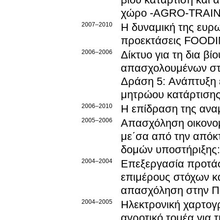
βίου κατάρτιση και
χώρο -AGRO-TRAI
2007–2010
Η δυναμική της ευρ
προεκτάσεις FOOD
2006–2006
Δίκτυο για τη δια β
απασχολουμένων στο
Δράση 5: Ανάπτυξη 
μητρώου κατάρτισης
2006–2010
Η επίδραση της αν
2005–2006
Απασχόληση οικονομ
με΄σα από την απόκ
δομών υποστήριξης:
2004–2004
Επεξεργασία προτάσ
επιμέρους στόχων κα
απασχόληση στην Πε
2004–2005
Ηλεκτρονική χαρτο
αγροτικό τομέα για 