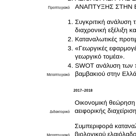
ΑΝΑΠΤΥΞΗΣ ΣΤΗΝ 
Προπτυχιακό
Συγκριτική ανάλυση 
διαχρονική εξέλιξη κ
Καταναλωτικές προτι
«Γεωργικές εφαρμογές
γεωργικό τομέα».
SWOT ανάλυση των πα
βαμβακιού στην Ελλά
Μεταπτυχιακό
2017–2018
Οικονομική θεώρηση 
αειφορικής διαχείρι
Διδακτορικό
Συμπεριφορά καταναλ
βιολογικού ελαιόλαδου
Μεταπτυχιακό