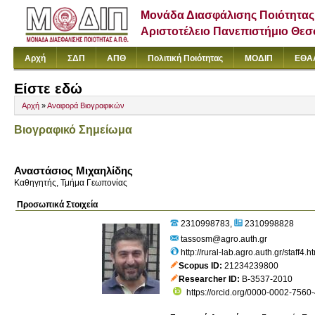
Μονάδα Διασφάλισης Ποιότητας
Αριστοτέλειο Πανεπιστήμιο Θε
Αρχή
ΣΔΠ
ΑΠΘ
Πολιτική Ποιότητας
ΜΟΔΙΠ
ΕΘΑ
Είστε εδώ
Αρχή
»
Αναφορά Βιογραφικών
Βιογραφικό Σημείωμα
Αναστάσιος Μιχαηλίδης
Καθηγητής, Τμήμα Γεωπονίας
Προσωπικά Στοιχεία
2310998783
2310998828
tassosm@agro.auth.gr
http://rural-lab.agro.auth.gr/staff4.h
Scopus ID
21234239800
Researcher ID
B-3537-2010
https://orcid.org/0000-0002-7560