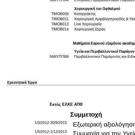
Χειρουργική του Οφθαλμού
ΤΙΜΟΒ009
Καταρράκτης
ΤΙΜΟΒ011
Χειρουργική Αμφιβληστροειδής & Υαλ
ΤΙΜΟΒ013
Live Χειρουργεία
ΤΙΜΟΒ014
Χειρουργική Ωχράς
Μαθήματα Εαρινού εξαμήνου ακαδημ
Υγεία και Περιβαλλοντικοί Παράγον
ΝΜΙΥΠΠΒ8
Περιβαλλοντικοί Παράγοντες και Ει
Ερευνητικά Έργα
Εκτός ΕΛΚΕ ΑΠΘ
Συμμετοχή
1/3/2012-30/9/2015
Εξωτερική αξιολόγησ
1/5/2012-1/12/2013
Συμμαχία για την Υγ