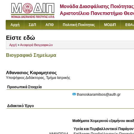
Μονάδα Διασφάλισης Ποιότητας
Αριστοτέλειο Πανεπιστήμιο Θε
Αρχή
ΣΔΠ
ΑΠΘ
Πολιτική Ποιότητας
ΜΟΔΙΠ
ΕΘΑ
Είστε εδώ
Αρχή
»
Αναφορά Βιογραφικών
Βιογραφικό Σημείωμα
Αθανασιος Καραμητσος
Υποψήφιος Διδάκτορας, Τμήμα Ιατρικής
Προσωπικά Στοιχεία
thanoskaramitsos@auth.gr
Διδακτικό Έργο
Μαθήματα Χειμερινού εξαμήνου ακαδ
Υγεία και Περιβαλλοντικοί Παράγον
ΝΜΙΥΠΠΑ4
Επίδραση Περιβαλλοντικών Παραγόν