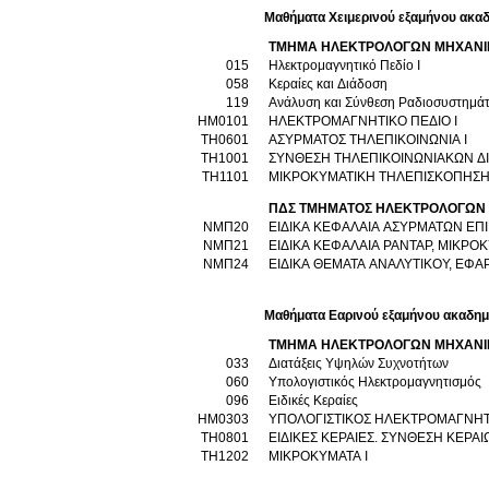
Μαθήματα Χειμερινού εξαμήνου ακαδ
ΤΜΗΜΑ ΗΛΕΚΤΡΟΛΟΓΩΝ ΜΗΧΑΝΙ
015
Ηλεκτρομαγνητικό Πεδίο Ι
058
Κεραίες και Διάδοση
119
Ανάλυση και Σύνθεση Ραδιοσυστημά
ΗΜ0101
ΗΛΕΚΤΡΟΜΑΓΝΗΤΙΚΟ ΠΕΔΙΟ Ι
ΤΗ0601
ΑΣΥΡΜΑΤΟΣ ΤΗΛΕΠΙΚΟΙΝΩΝΙΑ Ι
ΤΗ1001
ΣΥΝΘΕΣΗ ΤΗΛΕΠΙΚΟΙΝΩΝΙΑΚΩΝ Δ
ΤΗ1101
ΜΙΚΡΟΚΥΜΑΤΙΚΗ ΤΗΛΕΠΙΣΚΟΠΗΣ
ΠΔΣ ΤΜΗΜΑΤΟΣ ΗΛΕΚΤΡΟΛΟΓΩΝ 
ΝΜΠ20
ΕΙΔΙΚΑ ΚΕΦΑΛΑΙΑ ΑΣΥΡΜΑΤΩΝ Ε
ΝΜΠ21
ΕΙΔΙΚΑ ΚΕΦΑΛΑΙΑ ΡΑΝΤΑΡ, ΜΙΚΡΟ
ΝΜΠ24
ΕΙΔΙΚΑ ΘΕΜΑΤΑ ΑΝΑΛΥΤΙΚΟΥ, ΕΦ
Μαθήματα Εαρινού εξαμήνου ακαδημ
ΤΜΗΜΑ ΗΛΕΚΤΡΟΛΟΓΩΝ ΜΗΧΑΝΙ
033
Διατάξεις Υψηλών Συχνοτήτων
060
Υπολογιστικός Ηλεκτρομαγνητισμός
096
Ειδικές Κεραίες
ΗΜ0303
ΥΠΟΛΟΓΙΣΤΙΚΟΣ ΗΛΕΚΤΡΟΜΑΓΝΗ
ΤΗ0801
ΕΙΔΙΚΕΣ ΚΕΡΑΙΕΣ. ΣΥΝΘΕΣΗ ΚΕΡΑΙ
ΤΗ1202
ΜΙΚΡΟΚΥΜΑΤΑ Ι