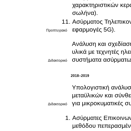
χαρακτηριστικών κερ
σωλήνα).
Ασύρματος Τηλεπικο
εφαρμογές 5G).
Προπτυχιακό
Ανάλυση και σχεδίασ
υλικά με τεχνητές ηλε
συστήματα ασύρματω
Διδακτορικό
2018–2019
Υπολογιστική ανάλυσ
μεταϋλικών και σύνθ
για μικροκυματικές σ
Διδακτορικό
Ασύρματες Eπικοινων
μεθόδου πεπερασμένω