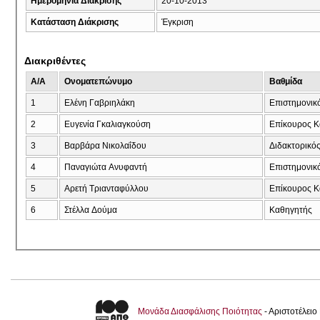
Ημερομηνία Διάκρισης
20-10-2013
Κατάσταση Διάκρισης
Έγκριση
Διακριθέντες
A/A
Ονοματεπώνυμο
Βαθμίδα
1
Ελένη Γαβριηλάκη
Επιστημονικ
2
Ευγενία Γκαλιαγκούση
Eπίκουρος Κ
3
Βαρβάρα Νικολαΐδου
Διδακτορικό
4
Παναγιώτα Ανυφαντή
Επιστημονικ
5
Αρετή Τριανταφύλλου
Eπίκουρος Κ
6
Στέλλα Δούμα
Καθηγητής
Μονάδα Διασφάλισης Ποιότητας
- Αριστοτέλει