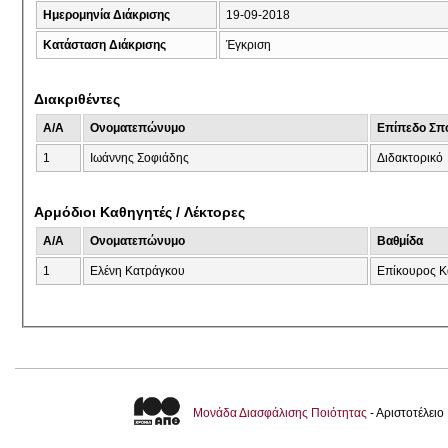
Ημερομηνία Διάκρισης
19-09-2018
Κατάσταση Διάκρισης
Έγκριση
Διακριθέντες
A/A
Ονοματεπώνυμο
Επίπεδο Σπ
1
Iωάννης Σοφιάδης
Διδακτορικό
Αρμόδιοι Καθηγητές / Λέκτορες
A/A
Ονοματεπώνυμο
Βαθμίδα
1
Ελένη Κατράγκου
Eπίκουρος Κ
Μονάδα Διασφάλισης Ποιότητας
- Αριστοτέλει