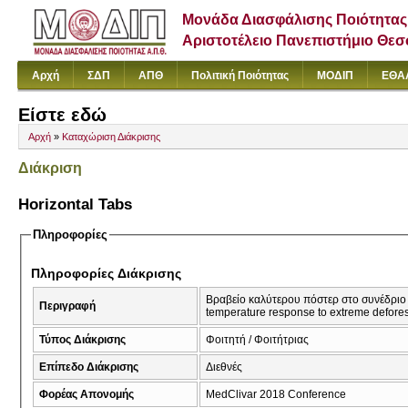
Μονάδα Διασφάλισης Ποιότητας
Αριστοτέλειο Πανεπιστήμιο Θε
Αρχή
ΣΔΠ
ΑΠΘ
Πολιτική Ποιότητας
ΜΟΔΙΠ
ΕΘΑ
Είστε εδώ
Αρχή
»
Καταχώριση Διάκρισης
Διάκριση
Horizontal Tabs
Πληροφορίες
Πληροφορίες Διάκρισης
Βραβείο καλύτερου πόστερ στο συνέδριο Medclivar 2018
Περιγραφή
temperature response to extreme defores
Τύπος Διάκρισης
Φοιτητή / Φοιτήτριας
Επίπεδο Διάκρισης
Διεθνές
Φορέας Απονομής
MedClivar 2018 Conference