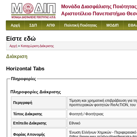
Μονάδα Διασφάλισης Ποιότητας
Αριστοτέλειο Πανεπιστήμιο Θε
Αρχή
ΣΔΠ
ΑΠΘ
Πολιτική Ποιότητας
ΜΟΔΙΠ
ΕΘΑ
Είστε εδώ
Αρχή
»
Καταχώριση Διάκρισης
Διάκριση
Horizontal Tabs
Πληροφορίες
Πληροφορίες Διάκρισης
Τίμηση και χρηματική επιβράβευση για τ
Περιγραφή
προπτυχιακών φοιτητών ReAcTiON, του 
Τύπος Διάκρισης
Φοιτητή / Φοιτήτριας
Επίπεδο Διάκρισης
Εθνικό
Ένωση Ελλήνων Χημικών - Περιφερειακό 
Φορέας Απονομής
(https://www.eex.gr/about/perifereiaka-tm