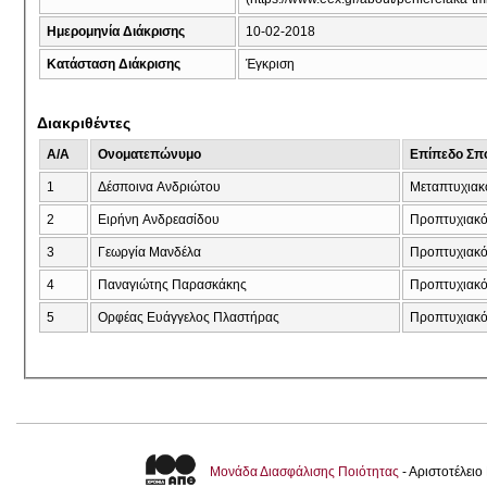
Ημερομηνία Διάκρισης
10-02-2018
Κατάσταση Διάκρισης
Έγκριση
Διακριθέντες
A/A
Ονοματεπώνυμο
Επίπεδο Σπ
1
Δέσποινα Ανδριώτου
Μεταπτυχιακ
2
Ειρήνη Ανδρεασίδου
Προπτυχιακ
3
Γεωργία Μανδέλα
Προπτυχιακ
4
Παναγιώτης Παρασκάκης
Προπτυχιακ
5
Ορφέας Ευάγγελος Πλαστήρας
Προπτυχιακ
Μονάδα Διασφάλισης Ποιότητας
- Αριστοτέλει