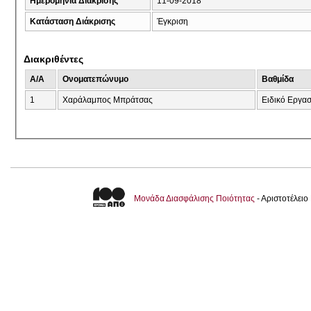
Ημερομηνία Διάκρισης
11-09-2018
Κατάσταση Διάκρισης
Έγκριση
Διακριθέντες
A/A
Ονοματεπώνυμο
Βαθμίδα
1
Χαράλαμπος Μπράτσας
Ειδικό Εργα
Μονάδα Διασφάλισης Ποιότητας
- Αριστοτέλει