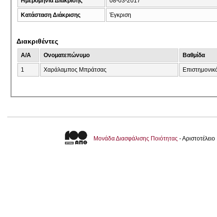
Ημερομηνία Διάκρισης
08-03-2017
Κατάσταση Διάκρισης
Έγκριση
Διακριθέντες
A/A
Ονοματεπώνυμο
Βαθμίδα
1
Χαράλαμπος Μπράτσας
Επιστημονικ
Μονάδα Διασφάλισης Ποιότητας
- Αριστοτέλει