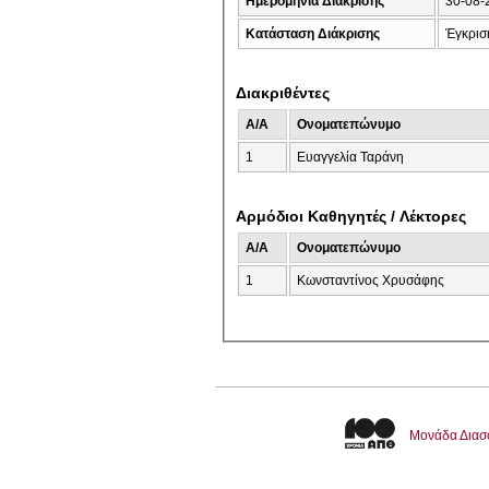
Ημερομηνία Διάκρισης
30-08-
Κατάσταση Διάκρισης
Έγκρισ
Διακριθέντες
A/A
Ονοματεπώνυμο
1
Ευαγγελία Ταράνη
Αρμόδιοι Καθηγητές / Λέκτορες
A/A
Ονοματεπώνυμο
1
Κωνσταντίνος Χρυσάφης
Μονάδα Διασ