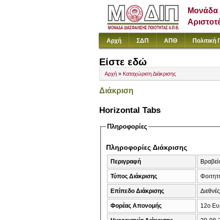
Μονάδα 
Αριστοτ
Αρχή
ΣΔΠ
ΑΠΘ
Πολιτική 
Είστε εδώ
Αρχή
»
Καταχώριση Διάκρισης
Διάκριση
Horizontal Tabs
Πληροφορίες
Πληροφορίες Διάκρισης
Περιγραφή
Βραβεί
Τύπος Διάκρισης
Φοιτητή
Επίπεδο Διάκρισης
Διεθνέ
Φορέας Απονομής
12ο Ευ