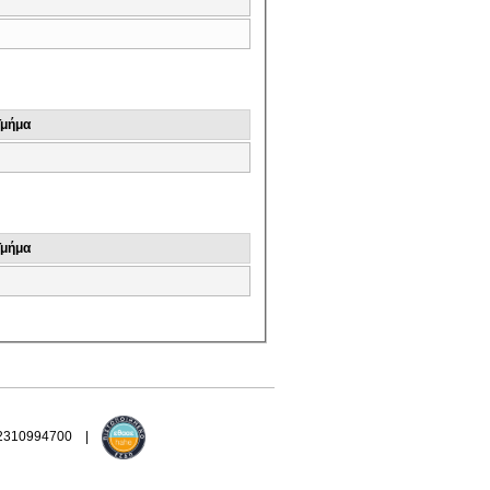
Τμήμα
Τμήμα
 2310994700 |