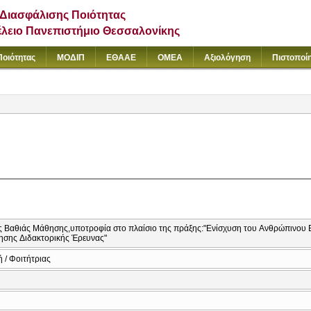
Διασφάλισης Ποιότητας
έλειο Πανεπιστήμιο Θεσσαλονίκης
Ποιότητας
ΜΟΔΙΠ
ΕΘΑΑΕ
ΟΜΕΑ
Αξιολόγηση
Πιστοποί
ές Βαθιάς Μάθησης,υποτροφία στο πλαίσιο της πράξης:"Ενίσχυση του Ανθρώπινου 
ησης Διδακτορικής Έρευνας"
 / Φοιτήτριας