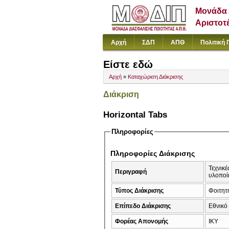
Μονάδα 
Αριστοτ
Αρχή
ΣΔΠ
ΑΠΘ
Πολιτική 
Είστε εδώ
Αρχή
»
Καταχώριση Διάκρισης
Διάκριση
Horizontal Tabs
Πληροφορίες
Πληροφορίες Διάκρισης
Τεχνικ
Περιγραφή
υλοποί
Τύπος Διάκρισης
Φοιτητή
Επίπεδο Διάκρισης
Εθνικό
Φορέας Απονομής
ΙΚΥ