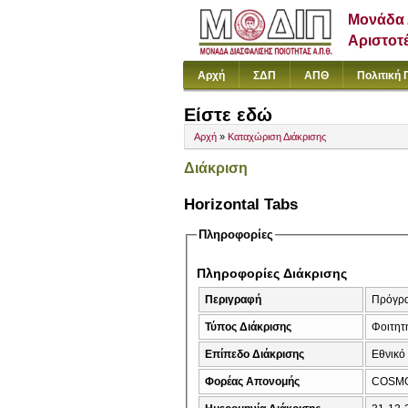
Μονάδα 
Αριστοτ
Αρχή
ΣΔΠ
ΑΠΘ
Πολιτική 
Είστε εδώ
Αρχή
»
Καταχώριση Διάκρισης
Διάκριση
Horizontal Tabs
Πληροφορίες
Πληροφορίες Διάκρισης
Περιγραφή
Πρόγρα
Τύπος Διάκρισης
Φοιτητή
Επίπεδο Διάκρισης
Εθνικό
Φορέας Απονομής
COSM