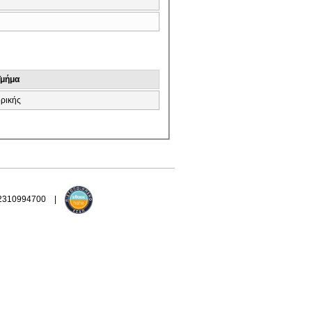
Τμήμα
ρικής
 2310994700 |