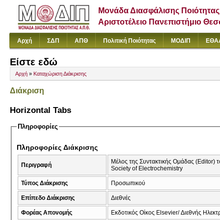
Μονάδα Διασφάλισης Ποιότητας
Αριστοτέλειο Πανεπιστήμιο Θε
Αρχή
ΣΔΠ
ΑΠΘ
Πολιτική Ποιότητας
ΜΟΔΙΠ
ΕΘΑ
Είστε εδώ
Αρχή
»
Καταχώριση Διάκρισης
Διάκριση
Horizontal Tabs
Πληροφορίες
Πληροφορίες Διάκρισης
Μέλος της Συντακτικής Ομάδας (Editor) το
Περιγραφή
Society of Electrochemistry
Τύπος Διάκρισης
Προσωπικού
Επίπεδο Διάκρισης
Διεθνές
Φορέας Απονομής
Εκδοτικός Οίκος Elsevier/ Διεθνής Ηλεκτρο