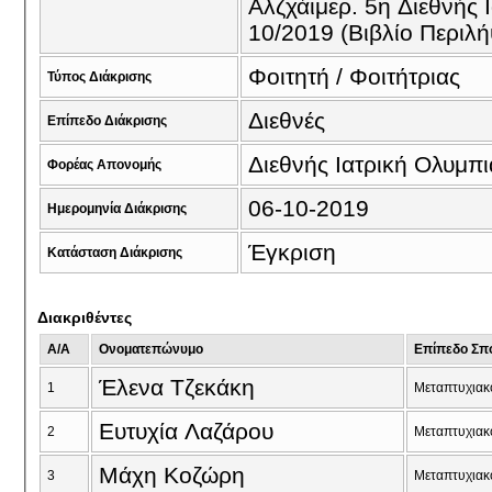
Αλζχάιμερ. 5η Διεθνής 
10/2019 (Βιβλίο Περιλή
Φοιτητή / Φοιτήτριας
Τύπος Διάκρισης
Διεθνές
Επίπεδο Διάκρισης
Διεθνής Ιατρική Ολυμ
Φορέας Απονομής
06-10-2019
Ημερομηνία Διάκρισης
Έγκριση
Κατάσταση Διάκρισης
Διακριθέντες
A/A
Ονοματεπώνυμο
Επίπεδο Σπ
Έλενα Τζεκάκη
1
Μεταπτυχιακ
Ευτυχία Λαζάρου
2
Μεταπτυχιακ
Μάχη Κοζώρη
3
Μεταπτυχιακ