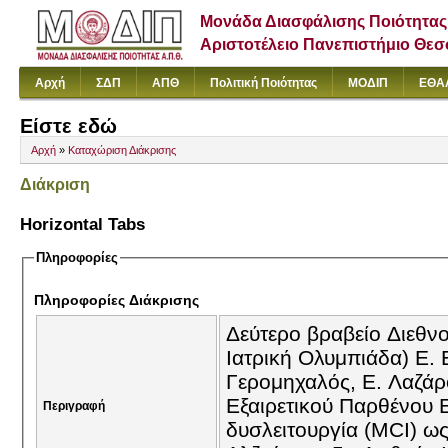
Μονάδα Διασφάλισης Ποιότητας
Αριστοτέλειο Πανεπιστήμιο Θε
Αρχή
ΣΔΠ
ΑΠΘ
Πολιτική Ποιότητας
ΜΟΔΙΠ
ΕΘΑ
Είστε εδώ
Αρχή
»
Καταχώριση Διάκρισης
Διάκριση
Horizontal Tabs
Πληροφορίες
Πληροφορίες Διάκρισης
Δεύτερο βραβείο Διεθν
Ιατρική Ολυμπιάδα) Ε. 
Γερομηχαλός, Ε. Λαζάρ
Εξαιρετικού Παρθένου 
Περιγραφή
δυσλειτουργία (MCI) ω