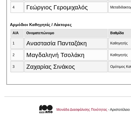
Γεώργιος Γερομιχαλός
4
Μεταδιδακτο
Αρμόδιοι Καθηγητές / Λέκτορες
A/A
Ονοματεπώνυμο
Βαθμίδα
Αναστασία Πανταζάκη
1
Καθηγητής
Μαγδαληνή Τσολάκη
2
Καθηγητής
Ζαχαρίας Σινάκος
3
Ομότιμος Κα
Μονάδα Διασφάλισης Ποιότητας
- Αριστοτέλει