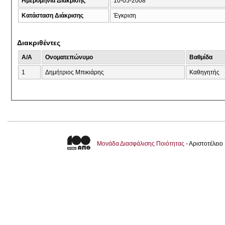
Ημερομηνία Διάκρισης
10-05-2008
Κατάσταση Διάκρισης
Έγκριση
Διακριθέντες
A/A
Ονοματεπώνυμο
Βαθμίδα
1
Δημήτριος Μπικιάρης
Καθηγητής
Μονάδα Διασφάλισης Ποιότητας
- Αριστοτέλει