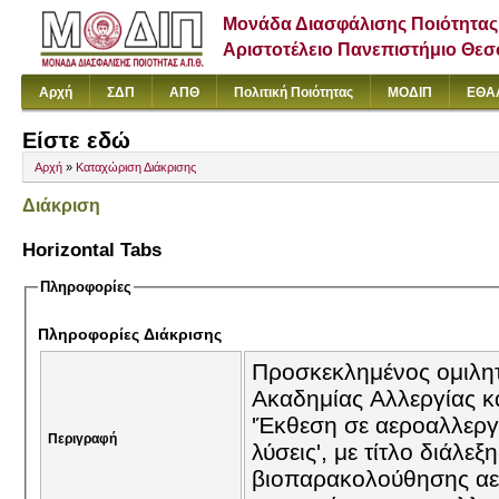
Μονάδα Διασφάλισης Ποιότητας
Αριστοτέλειο Πανεπιστήμιο Θε
Αρχή
ΣΔΠ
ΑΠΘ
Πολιτική Ποιότητας
ΜΟΔΙΠ
ΕΘΑ
Είστε εδώ
Αρχή
»
Καταχώριση Διάκρισης
Διάκριση
Horizontal Tabs
Πληροφορίες
Πληροφορίες Διάκρισης
Προσκεκλημένος ομιλη
Ακαδημίας Αλλεργίας κα
'Έκθεση σε αεροαλλεργι
Περιγραφή
λύσεις', με τίτλο διάλ
βιοπαρακολούθησης αε