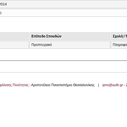
2014
η
Επίπεδο Σπουδών
Σχολή / 
Προπτυχιακό
Πληροφο
φάλισης Ποιότητας
- Αριστοτέλειο Πανεπιστήμιο Θεσσαλονίκης |
qms@auth.gr
-