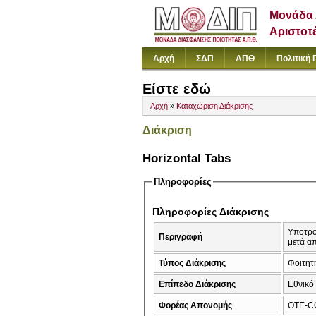
Μονάδα 
Αριστοτ
Αρχή
ΣΔΠ
ΑΠΘ
Πολιτική 
Είστε εδώ
Αρχή
»
Καταχώριση Διάκρισης
Διάκριση
Horizontal Tabs
Πληροφορίες
Πληροφορίες Διάκρισης
Υποτρο
Περιγραφή
μετά α
Τύπος Διάκρισης
Φοιτητή
Επίπεδο Διάκρισης
Εθνικό
Φορέας Απονομής
OTE-