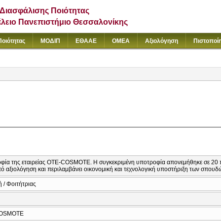
Διασφάλισης Ποιότητας
έλειο Πανεπιστήμιο Θεσσαλονίκης
Ποιότητας
ΜΟΔΙΠ
ΕΘΑΑΕ
ΟΜΕΑ
Αξιολόγηση
Πιστοποί
φία της εταιρείας ΟΤΕ-COSMOTE. Η συγκεκριμένη υποτροφία απονεμήθηκε σε 20 π
πό αξιολόγηση και περιλαμβάνει οικονομική και τεχνολογική υποστήριξη των σπουδ
 / Φοιτήτριας
COSMOTE