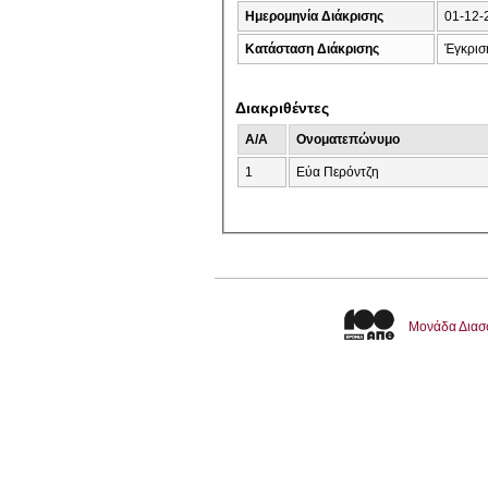
Ημερομηνία Διάκρισης
01-12-
Κατάσταση Διάκρισης
Έγκρισ
Διακριθέντες
A/A
Ονοματεπώνυμο
1
Εύα Περόντζη
Μονάδα Διασ