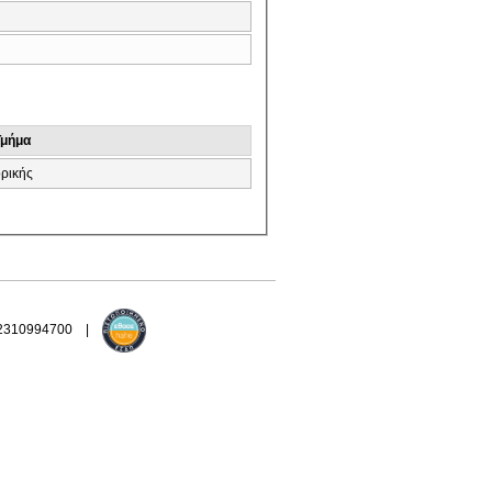
Τμήμα
ρικής
 2310994700 |