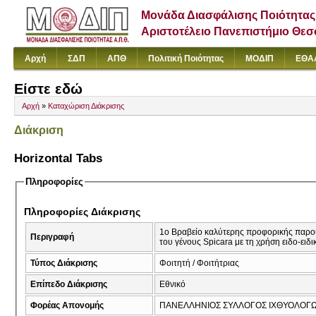
Μονάδα Διασφάλισης Ποιότητας
Αριστοτέλειο Πανεπιστήμιο Θε
Αρχή
ΣΔΠ
ΑΠΘ
Πολιτική Ποιότητας
ΜΟΔΙΠ
ΕΘΑ
Είστε εδώ
Αρχή
»
Καταχώριση Διάκρισης
Διάκριση
Horizontal Tabs
Πληροφορίες
Πληροφορίες Διάκρισης
1ο Βραβείο καλύτερης προφορικής παρουσ
Περιγραφή
του γένους Spicara με τη χρήση ειδο-ειδι
Τύπος Διάκρισης
Φοιτητή / Φοιτήτριας
Επίπεδο Διάκρισης
Εθνικό
Φορέας Απονομής
ΠΑΝΕΛΛΗΝΙΟΣ ΣΥΛΛΟΓΟΣ ΙΧΘΥΟΛΟΓΩ