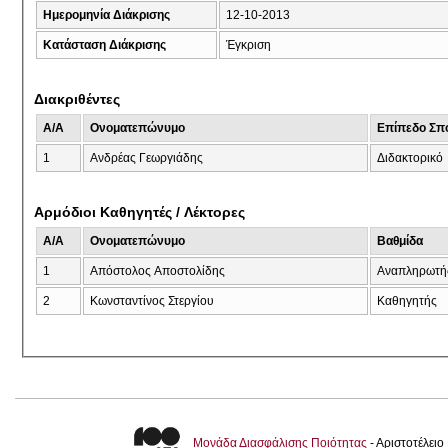
Ημερομηνία Διάκρισης
12-10-2013
Κατάσταση Διάκρισης
Έγκριση
Διακριθέντες
A/A
Ονοματεπώνυμο
Επίπεδο Σπ
1
Ανδρέας Γεωργιάδης
Διδακτορικό
Αρμόδιοι Καθηγητές / Λέκτορες
A/A
Ονοματεπώνυμο
Βαθμίδα
1
Απόστολος Αποστολίδης
Αναπληρωτή
2
Κωνσταντίνος Στεργίου
Καθηγητής
Μονάδα Διασφάλισης Ποιότητας
- Αριστοτέλει