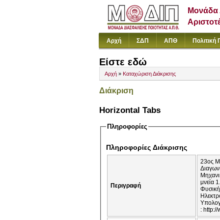
Μονάδα 
Αριστοτ
Αρχή
ΣΔΠ
ΑΠΘ
Πολιτική 
Είστε εδώ
Αρχή
»
Καταχώριση Διάκρισης
Διάκριση
Horizontal Tabs
Πληροφορίες
Πληροφορίες Διάκρισης
23ος Μαθη
Διαγωνισμό Μαθηματικώ
Μηχανικών Υπολογιστών 2. Κάρτας 
μνεία 1. Παναγιωτόπουλος Απόστολος, Τμήμα Ηλεκτρολόγων Μηχανικών και Μηχανικών Υπολογιστών 2. Βιολάρης Αβράαμ, Τμήμα
Περιγραφή
Φυσικής 3. Ιακωβίδης Ιωάννης, Τμήμα Ηλεκτρολόγων Μηχανικών και Μηχανικών Υπολογιστών 4. Μπατ
Ηλεκτρολόγων Μ
Υπολογιστών Συμμετοχή 1. Τογκουσίδης Αναστάσιος, Τμήμα Ηλεκτρ
: http