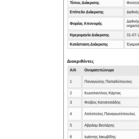
Τύπος Διάκρισης
Φοιτητή
Επίπεδο Διάκρισης
Διεθνέ
Διεθνή
Φορέας Απονομής
organiz
Ημερομηνία Διάκρισης
31-07-
Κατάσταση Διάκρισης
Έγκρισ
Διακριθέντες
A/A
Ονοματεπώνυμο
1
Παναγιώτης Παπαδόπουλος
2
Κωνσταντίνος Κάρτας
3
Φοίβος Κατσετσιάδης
4
Απόστολος Παναγιωτόπουλος
5
Αβράαμ Βιολάρης
6
Ιωάννης Ιακωβίδης