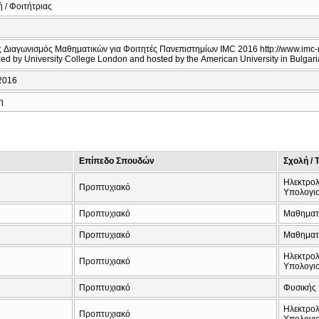
 / Φοιτήτριας
ς
ς Διαγωνισμός Μαθηματικών για Φοιτητές Πανεπιστημίων IMC 2016 http://www.imc-ma
ed by University College London and hosted by the American University in Bulgari
2016
η
Επίπεδο Σπουδών
Σχολή / 
Ηλεκτρολ
Προπτυχιακό
Υπολογι
Προπτυχιακό
Μαθηματ
Προπτυχιακό
Μαθηματ
Ηλεκτρολ
Προπτυχιακό
Υπολογι
Προπτυχιακό
Φυσικής
Ηλεκτρολ
Προπτυχιακό