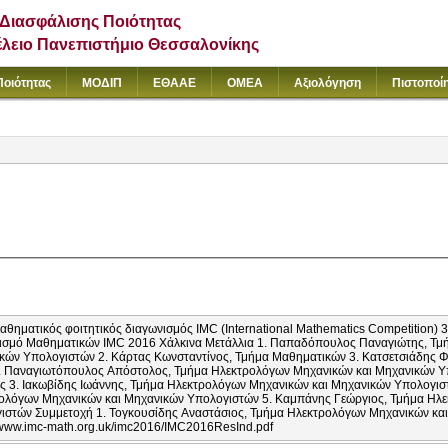
Διασφάλισης Ποιότητας
έλειο Πανεπιστήμιο Θεσσαλονίκης
Ποιότητας
ΜΟΔΙΠ
ΕΘΑΑΕ
ΟΜΕΑ
Αξιολόγηση
Πιστοποί
ματικός φοιτητικός διαγωνισμός IMC (International Mathematics Competition) 3 Χάλκινα Μετάλλια στον Διεθνή
ν IMC 2016 Χάλκινα Μετάλλια 1. Παπαδόπουλος Παναγιώτης, Τμήμα Ηλεκτρολόγων Μηχανικών και
Κωνσταντίνος, Τμήμα Μαθηματικών 3. Κατσετσιάδης Φοίβος, Τμήμα Μαθηματικών Εύφημος
ζόλης Γεώργιος, Τμήμα
ηχανικών και Μηχανικών Υπολογιστών 5. Καμπάνης Γεώργιος, Τμήμα Ηλεκτρολόγων Μηχανικών και Μηχανικών
ολόγων Μηχανικών και Μηχανικών Υπολογιστών Αποτελέσματα
://www.imc-math.org.uk/imc2016/IMC2016ResInd.pdf