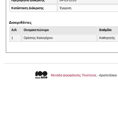
Ημερομηνία Διάκρισης
04-03-2016
Κατάσταση Διάκρισης
Έγκριση
Διακριθέντες
A/A
Ονοματεπώνυμο
Βαθμίδα
1
Ορέστης Καλογήρου
Καθηγητής
Μονάδα Διασφάλισης Ποιότητας
- Αριστοτέλει