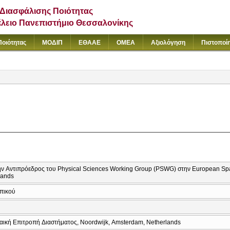
Διασφάλισης Ποιότητας
έλειο Πανεπιστήμιο Θεσσαλονίκης
Ποιότητας
ΜΟΔΙΠ
ΕΘΑΑΕ
ΟΜΕΑ
Αξιολόγηση
Πιστοποί
ην Αντιπρόεδρος του Physical Sciences Working Group (PSWG) στην European Sp
lands
πικού
ς
ική Επιτροπή Διαστήματος, Noordwijk, Amsterdam, Netherlands