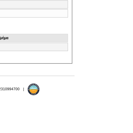
Τμήμα
 2310994700 |