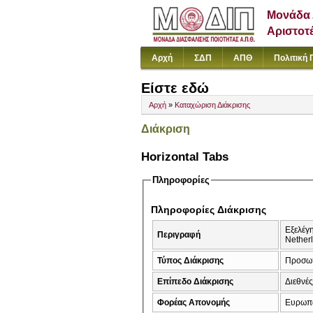
Μονάδα 
Αριστοτ
Αρχή
ΣΔΠ
ΑΠΘ
Πολιτική 
Είστε εδώ
Αρχή
»
Καταχώριση Διάκρισης
Διάκριση
Horizontal Tabs
Πληροφορίες
Πληροφορίες Διάκρισης
Εξελέγ
Περιγραφή
Nether
Τύπος Διάκρισης
Προσω
Επίπεδο Διάκρισης
Διεθνέ
Φορέας Απονομής
Ευρωπα