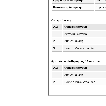
Ημερομηνία Διάκρισης
13-12-
Κατάσταση Διάκρισης
Έγκρισ
Διακριθέντες
A/A
Ονοματεπώνυμο
1
Αντωνία Γώγογλου
2
Αθηνά Βακάλη
3
Γιάννης Μανωλόπουλος
Αρμόδιοι Καθηγητές / Λέκτορες
A/A
Ονοματεπώνυμο
1
Αθηνά Βακάλη
2
Γιάννης Μανωλόπουλος