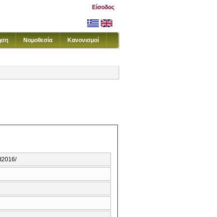
Είσοδος
ηση
Νομοθεσία
Κανονισμοί
it2016/