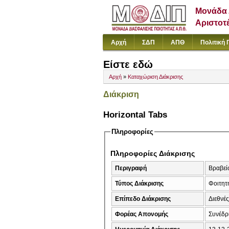
Μονάδα 
Αριστοτ
Αρχή
ΣΔΠ
ΑΠΘ
Πολιτική 
Είστε εδώ
Αρχή
»
Καταχώριση Διάκρισης
Διάκριση
Horizontal Tabs
Πληροφορίες
Πληροφορίες Διάκρισης
Περιγραφή
Βραβείο
Τύπος Διάκρισης
Φοιτητή
Επίπεδο Διάκρισης
Διεθνέ
Φορέας Απονομής
Συνέδρ