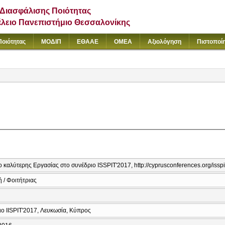
Διασφάλισης Ποιότητας
έλειο Πανεπιστήμιο Θεσσαλονίκης
Ποιότητας
ΜΟΔΙΠ
ΕΘΑΑΕ
ΟΜΕΑ
Αξιολόγηση
Πιστοποί
 καλύτερης Εργασίας στο συνέδριο ISSPIT'2017, http://cyprusconferences.org/issp
 / Φοιτήτριας
ς
ιο IISPIT'2017, Λευκωσία, Κύπρος