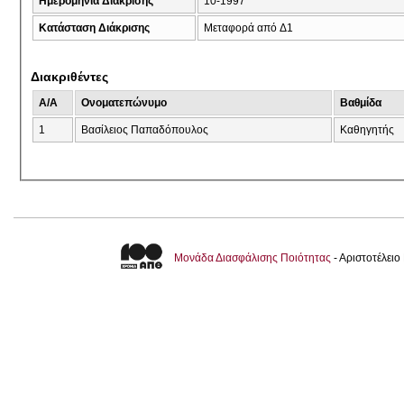
Ημερομηνία Διάκρισης
10-1997
Κατάσταση Διάκρισης
Μεταφορά από Δ1
Διακριθέντες
A/A
Ονοματεπώνυμο
Βαθμίδα
1
Βασίλειος Παπαδόπουλος
Καθηγητής
Μονάδα Διασφάλισης Ποιότητας
- Αριστοτέλει