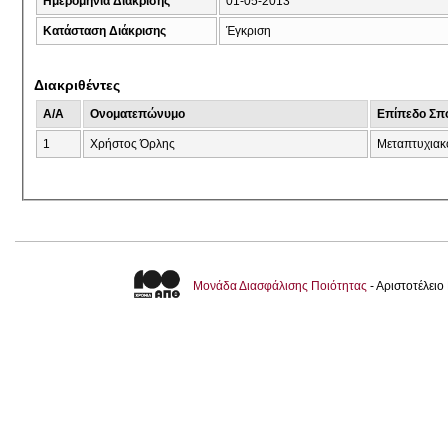
Ημερομηνία Διάκρισης
01-05-2013
Κατάσταση Διάκρισης
Έγκριση
Διακριθέντες
A/A
Ονοματεπώνυμο
Επίπεδο Σπ
1
Χρήστος Όρλης
Μεταπτυχιακ
Μονάδα Διασφάλισης Ποιότητας
- Αριστοτέλει