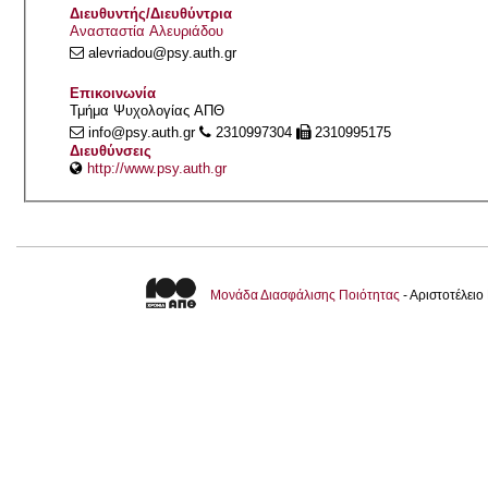
Διευθυντής/Διευθύντρια
Ανασταστία Αλευριάδου
alevriadou@psy.auth.gr
Επικοινωνία
Τμήμα Ψυχολογίας ΑΠΘ
info@psy.auth.gr
2310997304
2310995175
Διευθύνσεις
http://www.psy.auth.gr
Μονάδα Διασφάλισης Ποιότητας
- Αριστοτέλει