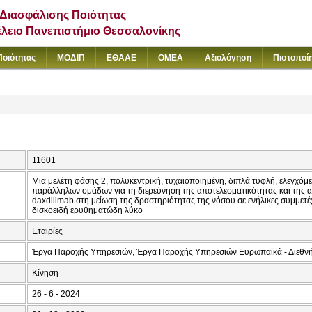
Διασφάλισης Ποιότητας
έλειο Πανεπιστήμιο Θεσσαλονίκης
Ποιότητας
ΜΟΔΙΠ
ΕΘΑΑΕ
ΟΜΕΑ
Αξιολόγηση
Πιστοποί
11601
Μια μελέτη φάσης 2, πολυκεντρική, τυχαιοποιημένη, διπλά τυφλή, ελεγχόμε
παράλληλων ομάδων για τη διερεύνηση της αποτελεσματικότητας και της 
daxdilimab στη μείωση της δραστηριότητας της νόσου σε ενήλικες συμμετ
δισκοειδή ερυθηματώδη λύκο
Εταιρίες
Έργα Παροχής Υπηρεσιών, Έργα Παροχής Υπηρεσιών Ευρωπαϊκά - Διεθν
Κίνηση
26 - 6 - 2024