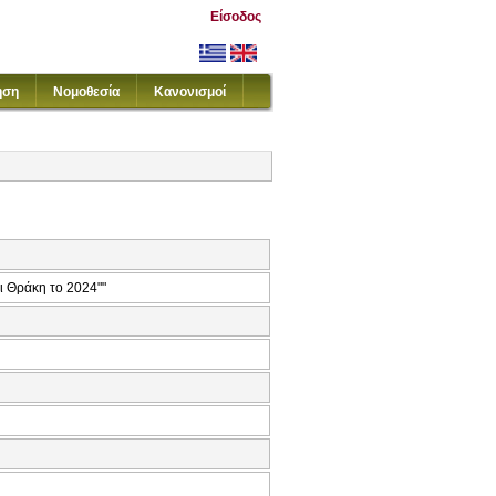
Είσοδος
ηση
Νομοθεσία
Κανονισμοί
ι Θράκη το 2024""