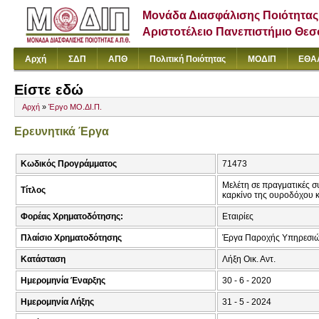
Μονάδα Διασφάλισης Ποιότητας
Αριστοτέλειο Πανεπιστήμιο Θε
Αρχή
ΣΔΠ
ΑΠΘ
Πολιτική Ποιότητας
ΜΟΔΙΠ
ΕΘΑ
Είστε εδώ
Αρχή
»
Έργο ΜΟ.ΔΙ.Π.
Ερευνητικά Έργα
Κωδικός Προγράμματος
71473
Μελέτη σε πραγματικές σ
Τίτλος
καρκίνο της ουροδόχου 
Φορέας Χρηματοδότησης:
Εταιρίες
Πλαίσιο Χρηματοδότησης
Έργα Παροχής Υπηρεσιώ
Κατάσταση
Λήξη Οικ. Αντ.
Ημερομηνία Έναρξης
30 - 6 - 2020
Ημερομηνία Λήξης
31 - 5 - 2024