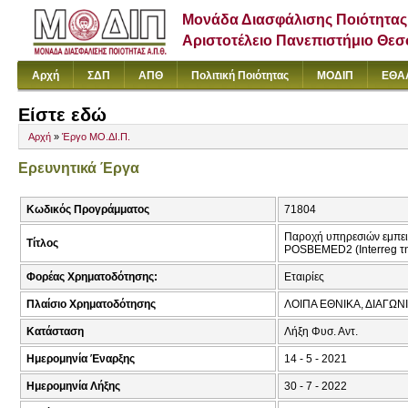
Μονάδα Διασφάλισης Ποιότητας
Αριστοτέλειο Πανεπιστήμιο Θε
Αρχή
ΣΔΠ
ΑΠΘ
Πολιτική Ποιότητας
ΜΟΔΙΠ
ΕΘΑ
Είστε εδώ
Αρχή
»
Έργο ΜΟ.ΔΙ.Π.
Ερευνητικά Έργα
Κωδικός Προγράμματος
71804
Παροχή υπηρεσιών εμπειρ
Τίτλος
POSBEMED2 (Interreg τη
Φορέας Χρηματοδότησης:
Εταιρίες
Πλαίσιο Χρηματοδότησης
ΛΟΙΠΑ ΕΘΝΙΚΑ, ΔΙΑΓΩΝ
Κατάσταση
Λήξη Φυσ. Αντ.
Ημερομηνία Έναρξης
14 - 5 - 2021
Ημερομηνία Λήξης
30 - 7 - 2022