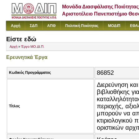
Μονάδα Διασφάλισης Ποιότητας
Αριστοτέλειο Πανεπιστήμιο Θε
Αρχή
ΣΔΠ
ΑΠΘ
Πολιτική Ποιότητας
ΜΟΔΙΠ
ΕΘΑ
Είστε εδώ
Αρχή
»
Έργο ΜΟ.ΔΙ.Π.
Ερευνητικά Έργα
86852
Κωδικός Προγράμματος
Διερεύνηση και
βιβλιοθήκης γι
καταλληλότητας
περιοχής, αξιο
Τίτλος
μπορούν να απ
κτιριολογικού 
οριστικών αρχ