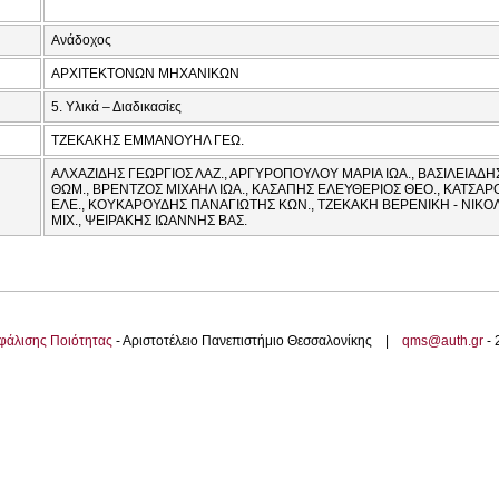
Ανάδοχος
ΑΡΧΙΤΕΚΤΟΝΩΝ ΜΗΧΑΝΙΚΩΝ
5. Υλικά – Διαδικασίες
ΤΖΕΚΑΚΗΣ ΕΜΜΑΝΟΥΗΛ ΓΕΩ.
ΑΛΧΑΖΙΔΗΣ ΓΕΩΡΓΙΟΣ ΛΑΖ., ΑΡΓΥΡΟΠΟΥΛΟΥ ΜΑΡΙΑ ΙΩΑ., ΒΑΣΙΛΕΙΑΔΗΣ
ΘΩΜ., ΒΡΕΝΤΖΟΣ ΜΙΧΑΗΛ ΙΩΑ., ΚΑΣΑΠΗΣ ΕΛΕΥΘΕΡΙΟΣ ΘΕΟ., ΚΑΤΣΑ
ΕΛΕ., ΚΟΥΚΑΡΟΥΔΗΣ ΠΑΝΑΓΙΩΤΗΣ ΚΩΝ., ΤΖΕΚΑΚΗ ΒΕΡΕΝΙΚΗ - ΝΙΚ
ΜΙΧ., ΨΕΙΡΑΚΗΣ ΙΩΑΝΝΗΣ ΒΑΣ.
φάλισης Ποιότητας
- Αριστοτέλειο Πανεπιστήμιο Θεσσαλονίκης |
qms@auth.gr
-