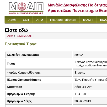
Μονάδα Διασφάλισης Ποιότητας
Αριστοτέλειο Πανεπιστήμιο Θε
Αρχή
ΣΔΠ
ΑΠΘ
Πολιτική Ποιότητας
ΜΟΔΙΠ
ΕΘΑ
Είστε εδώ
Αρχή
»
Έργο ΜΟ.ΔΙ.Π.
Ερευνητικά Έργα
Κωδικός Προγράμματος
89892
Έλεγχος υπερευαισθησίας
Τίτλος
περιέχει sodioum Hexam
Φορέας Χρηματοδότησης:
Εταιρίες
Πλαίσιο Χρηματοδότησης
Έργα Παροχής Υπηρεσιώ
Κατάσταση
Λήξη Οικ. Αντ.
Ημερομηνία Έναρξης
1 - 4 - 2013
Ημερομηνία Λήξης
30 - 6 - 2013