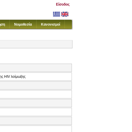
Είσοδος
ηση
Νομοθεσία
Κανονισμοί
ης HIV λοίμωξης