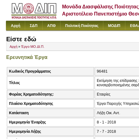
Μονάδα Διασφάλισης Ποιότητας
Αριστοτέλειο Πανεπιστήμιο Θε
Αρχή
ΣΔΠ
ΑΠΘ
Πολιτική Ποιότητας
ΜΟΔΙΠ
ΕΘΑ
Είστε εδώ
Αρχή
»
Έργο ΜΟ.ΔΙ.Π.
Ερευνητικά Έργα
Κωδικός Προγράμματος
96481
Εκτίμηση της επίδρασης 
Τίτλος
κονσερβοποιημένης σαρ
Φορέας Χρηματοδότησης:
Εταιρίες
Πλαίσιο Χρηματοδότησης
Έργα Παροχής Υπηρεσιώ
Κατάσταση
Λήξη Οικ. Αντ.
Ημερομηνία Έναρξης
8 - 1 - 2018
Ημερομηνία Λήξης
7 - 7 - 2018