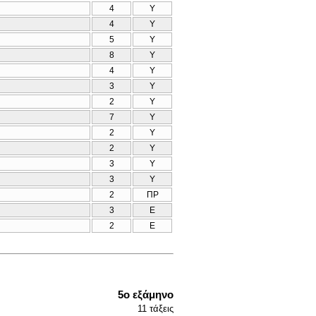
4
Υ
4
Υ
5
Υ
8
Υ
4
Υ
3
Υ
2
Υ
7
Υ
2
Υ
2
Υ
3
Υ
3
Υ
2
ΠΡ
3
Ε
2
Ε
5ο εξάμηνο
11
τάξεις