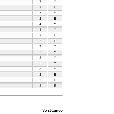
7
Υ
2
Ε
7
Υ
2
Ε
4
Υ
4
Υ
2
Ε
2
Ε
7
Υ
2
Υ
2
Υ
5
Υ
3
Υ
2
Ε
2
Ε
2
Ε
3ο εξάμηνο