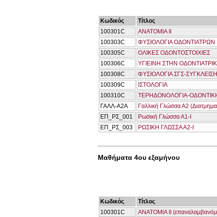
Κωδικός
Τίτλος
100301C
ΑΝΑΤΟΜΙΑ ΙΙ
100303C
ΦΥΣΙΟΛΟΓΙΑ ΟΔΟΝΤΙΑΤΡΩΝ Ι
100305C
ΟΛΙΚΕΣ ΟΔΟΝΤΟΣΤΟΙΧΙΕΣ
100306C
ΥΓΙΕΙΝΗ ΣΤΗΝ ΟΔΟΝΤΙΑΤΡΙ
100308C
ΦΥΣΙΟΛΟΓΙΑ ΣΓΣ-ΣΥΓΚΛΕΙΣ
100309C
ΙΣΤΟΛΟΓΙΑ
100310C
ΤΕΡΗΔΟΝΟΛΟΓΙΑ-ΟΔΟΝΤΙΚΗ
ΓΑΛΛ-Α2Α
Γαλλική Γλώσσα Α2 (Διατμημα
ΕΠ_ΡΣ_001
Ρωσική Γλώσσα Α1-Ι
ΕΠ_ΡΣ_003
ΡΩΣΙΚΗ ΓΛΩΣΣΑ Α2-Ι
Μαθήματα 4ου εξαμήνου
Κωδικός
Τίτλος
100301C
ΑΝΑΤΟΜΙΑ ΙΙ (επαναλαμβανόμ