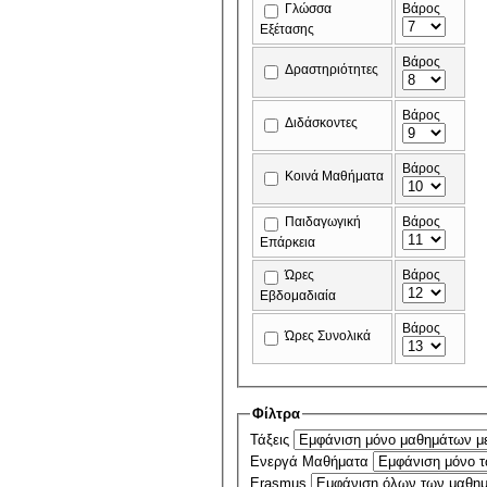
Γλώσσα
Βάρος
Εξέτασης
Βάρος
Δραστηριότητες
Βάρος
Διδάσκοντες
Βάρος
Κοινά Μαθήματα
Παιδαγωγική
Βάρος
Επάρκεια
Ώρες
Βάρος
Εβδομαδιαία
Βάρος
Ώρες Συνολικά
Φίλτρα
Τάξεις
Ενεργά Μαθήματα
Erasmus