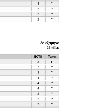
4
Υ
2
Υ
2
Υ
2
Υ
2ο εξάμηνο
25
τάξεις
ECTS
Τύπος
3
Ε
7
Υ
3
Υ
4
Υ
4
Υ
4
Υ
2
Υ
2
Υ
2
Υ