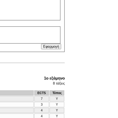
1ο εξάμηνο
8
τάξεις
ECTS
Τύπος
7
Υ
3
Υ
4
Υ
4
Υ