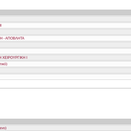
Ι
ΚΗ - ΑΠΟΒΛΗΤΑ
Η
 ΧΕΙΡΟΥΡΓΙΚΗ Ι
τικό)
ενο)