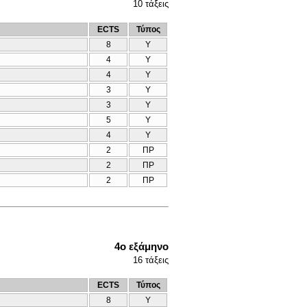
10
τάξεις
ECTS
Τύπος
8
Υ
4
Υ
4
Υ
3
Υ
3
Υ
5
Υ
4
Υ
2
ΠΡ
2
ΠΡ
2
ΠΡ
4ο εξάμηνο
16
τάξεις
ECTS
Τύπος
8
Υ