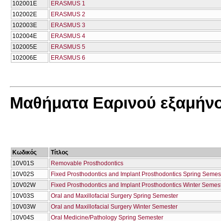
102001E
ERASMUS 1
102002E
ERASMUS 2
102003E
ERASMUS 3
102004E
ERASMUS 4
102005E
ERASMUS 5
102006E
ERASMUS 6
Μαθήματα Εαρινού εξαμήν
Κωδικός
Τίτλος
10V01S
Removable Prosthodontics
10V02S
Fixed Prosthodontics and Implant Prosthodontics Spring Semes
10V02W
Fixed Prosthodontics and Implant Prosthodontics Winter Semes
10V03S
Oral and Maxillofacial Surgery Spring Semester
10V03W
Oral and Maxillofacial Surgery Winter Semester
10V04S
Oral Medicine/Pathology Spring Semester