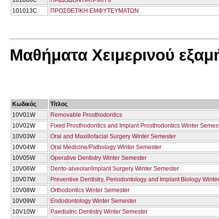
101013C
ΠΡΟΣΘΕΤΙΚΗ ΕΜΦΥΤΕΥΜΑΤΩΝ
Μαθήματα Χειμερινού εξαμ
Κωδικός
Τίτλος
10V01W
Removable Prosthodontics
10V02W
Fixed Prosthodontics and Implant Prosthodontics Winter Semes
10V03W
Oral and Maxillofacial Surgery Winter Semester
10V04W
Oral Medicine/Pathology Winter Semester
10V05W
Operative Dentistry Winter Semester
10V06W
Dento-alveolar/implant Surgery Winter Semester
10V07W
Preventive Dentistry, Periodontology and Implant Biology Wint
10V08W
Orthodontics Winter Semester
10V09W
Endodontology Winter Semester
10V10W
Paediatric Dentistry Winter Semester