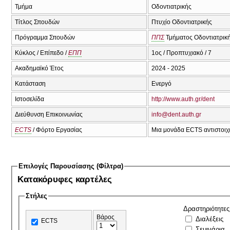
Τμήμα
Οδοντιατρικής
Τίτλος Σπουδών
Πτυχίο Οδοντιατρικής
Πρόγραμμα Σπουδών
ΠΠΣ
Τμήματος Οδοντιατρική
Κύκλος / Επίπεδο /
ΕΠΠ
1ος / Προπτυχιακό / 7
Ακαδημαϊκό Έτος
2024 - 2025
Κατάσταση
Ενεργό
Ιστοσελίδα
http://www.auth.gr/dent
Διεύθυνση Επικοινωνίας
info@dent.auth.gr
ECTS
/ Φόρτο Εργασίας
Μια μονάδα ECTS αντιστοιχε
Επιλογές Παρουσίασης (Φίλτρα)
Κατακόρυφες καρτέλες
Στήλες
Δραστηριότητες
Βάρος
Διαλέξεις
ECTS
Σεμινάρια