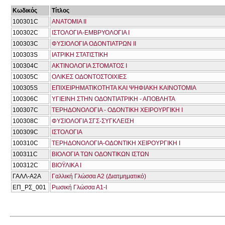
Κωδικός
Τίτλος
100301C
ΑΝΑΤΟΜΙΑ ΙΙ
100302C
ΙΣΤΟΛΟΓΙΑ-ΕΜΒΡΥΟΛΟΓΙΑ Ι
100303C
ΦΥΣΙΟΛΟΓΙΑ ΟΔΟΝΤΙΑΤΡΩΝ ΙΙ
100303S
ΙΑΤΡΙΚΗ ΣΤΑΤΙΣΤΙΚΗ
100304C
ΑΚΤΙΝΟΛΟΓΙΑ ΣΤΟΜΑΤΟΣ Ι
100305C
ΟΛΙΚΕΣ ΟΔΟΝΤΟΣΤΟΙΧΙΕΣ
100305S
ΕΠΙΧΕΙΡΗΜΑΤΙΚΟΤΗΤΑ ΚΑΙ ΨΗΦΙΑΚΗ ΚΑΙΝΟΤΟΜΙΑ
100306C
ΥΓΙΕΙΝΗ ΣΤΗΝ ΟΔΟΝΤΙΑΤΡΙΚΗ - ΑΠΟΒΛΗΤΑ
100307C
ΤΕΡΗΔΟΝΟΛΟΓΙΑ - ΟΔΟΝΤΙΚΗ ΧΕΙΡΟΥΡΓΙΚΗ Ι
100308C
ΦΥΣΙΟΛΟΓΙΑ ΣΓΣ-ΣΥΓΚΛΕΙΣΗ
100309C
ΙΣΤΟΛΟΓΙΑ
100310C
ΤΕΡΗΔΟΝΟΛΟΓΙΑ-ΟΔΟΝΤΙΚΗ ΧΕΙΡΟΥΡΓΙΚΗ Ι
100311C
ΒΙΟΛΟΓΙΑ ΤΩΝ ΟΔΟΝΤΙΚΩΝ ΙΣΤΩΝ
100312C
ΒΙΟΫΛΙΚΑ Ι
ΓΑΛΛ-Α2Α
Γαλλική Γλώσσα Α2 (Διατμηματικό)
ΕΠ_ΡΣ_001
Ρωσική Γλώσσα Α1-Ι