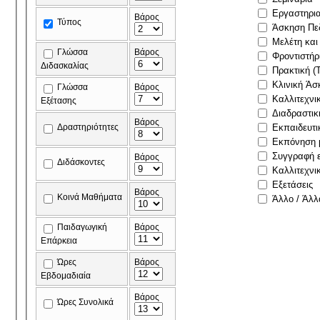
Εργαστηρι
Βάρος
Τύπος
Άσκηση Πε
Μελέτη και
Γλώσσα
Βάρος
Φροντιστήρ
Διδασκαλίας
Πρακτική (
Κλινική Άσ
Γλώσσα
Βάρος
Καλλιτεχνι
Εξέτασης
Διαδραστικ
Βάρος
Δραστηριότητες
Εκπαιδευτι
Εκπόνηση μ
Συγγραφή ε
Βάρος
Διδάσκοντες
Καλλιτεχνι
Εξετάσεις
Βάρος
Κοινά Μαθήματα
Άλλο / Άλλ
Παιδαγωγική
Βάρος
Επάρκεια
Ώρες
Βάρος
Εβδομαδιαία
Βάρος
Ώρες Συνολικά