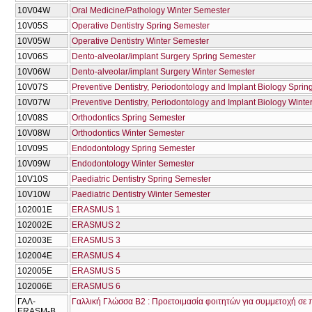
10V04W
Oral Medicine/Pathology Winter Semester
10V05S
Operative Dentistry Spring Semester
10V05W
Operative Dentistry Winter Semester
10V06S
Dento-alveolar/implant Surgery Spring Semester
10V06W
Dento-alveolar/implant Surgery Winter Semester
10V07S
Preventive Dentistry, Periodontology and Implant Biology Spri
10V07W
Preventive Dentistry, Periodontology and Implant Biology Wint
10V08S
Orthodontics Spring Semester
10V08W
Orthodontics Winter Semester
10V09S
Endodontology Spring Semester
10V09W
Endodontology Winter Semester
10V10S
Paediatric Dentistry Spring Semester
10V10W
Paediatric Dentistry Winter Semester
102001E
ERASMUS 1
102002E
ERASMUS 2
102003E
ERASMUS 3
102004E
ERASMUS 4
102005E
ERASMUS 5
102006E
ERASMUS 6
ΓΑΛ-
Γαλλική Γλώσσα Β2 : Προετοιμασία φοιτητών για συμμετοχή 
ERASM-Β