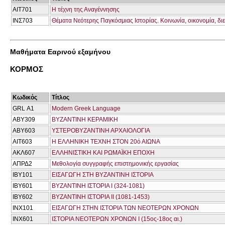
ΑΙΤ701
Η τέχνη της Αναγέννησης
ΙΝΣ703
Θέματα Νεότερης Παγκόσμιας Ιστορίας. Κοινωνία, οικονομία, διε
Μαθήματα Εαρινού εξαμήνου
ΚΟΡΜΟΣ
Κωδικός
Τίτλος
GRL Α1
Modern Greek Language
ΑΒΥ309
ΒΥΖΑΝΤΙΝΗ ΚΕΡΑΜΙΚΗ
ΑΒΥ603
ΥΣΤΕΡΟΒΥΖΑΝΤΙΝΗ ΑΡΧΑΙΟΛΟΓΙΑ
ΑΙΤ603
Η ΕΛΛΗΝΙΚΗ ΤΕΧΝΗ ΣΤΟΝ 20ό ΑΙΩΝΑ
ΑΚΛ607
ΕΛΛΗΝΙΣΤΙΚΗ ΚΑΙ ΡΩΜΑΪΚΗ ΕΠΟΧΗ
ΑΠΡΔ2
Μεθολογία συγγραφής επιστημονικής εργασίας
ΙΒΥ101
ΕΙΣΑΓΩΓΗ ΣΤΗ ΒΥΖΑΝΤΙΝΗ ΙΣΤΟΡΙΑ
ΙΒΥ601
ΒΥΖΑΝΤΙΝΗ ΙΣΤΟΡΙΑ Ι (324-1081)
ΙΒΥ602
ΒΥΖΑΝΤΙΝΗ ΙΣΤΟΡΙΑ ΙΙ (1081-1453)
ΙΝΧ101
ΕΙΣΑΓΩΓΗ ΣΤΗΝ ΙΣΤΟΡΙΑ ΤΩΝ ΝΕΟΤΕΡΩΝ ΧΡΟΝΩΝ
ΙΝΧ601
ΙΣΤΟΡΙΑ ΝΕΟΤΕΡΩΝ ΧΡΟΝΩΝ Ι (15ος-18ος αι.)