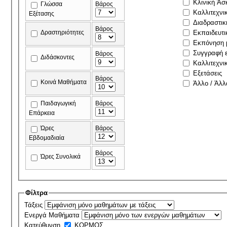
Κλινική Άσ
Γλώσσα
Βάρος
Καλλιτεχνι
Εξέτασης
Διαδραστικ
Βάρος
Δραστηριότητες
Εκπαιδευτι
Εκπόνηση μ
Συγγραφή ε
Βάρος
Διδάσκοντες
Καλλιτεχνι
Εξετάσεις
Βάρος
Κοινά Μαθήματα
Άλλο / Άλλ
Παιδαγωγική
Βάρος
Επάρκεια
Ώρες
Βάρος
Εβδομαδιαία
Βάρος
Ώρες Συνολικά
Φίλτρα
Τάξεις
Ενεργά Μαθήματα
Κατεύθυνση
ΚΟΡΜΟΣ