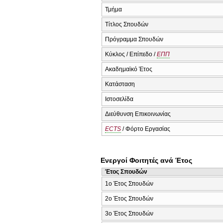
Τμήμα
Τίτλος Σπουδών
Πρόγραμμα Σπουδών
Κύκλος / Επίπεδο /
ΕΠΠ
Ακαδημαϊκό Έτος
Κατάσταση
Ιστοσελίδα
Διεύθυνση Επικοινωνίας
ECTS
/ Φόρτο Εργασίας
Ενεργοί Φοιτητές ανά Έτος
Έτος Σπουδών
1ο Έτος Σπουδών
2ο Έτος Σπουδών
3ο Έτος Σπουδών