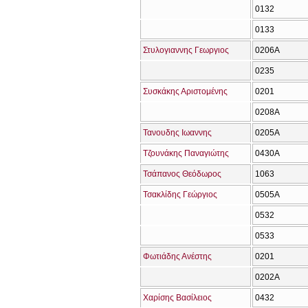
0132
0133
Στυλογιαννης Γεωργιος
0206Α
0235
Συσκάκης Αριστομένης
0201
0208Α
Τανουδης Ιωαννης
0205Α
Τζουνάκης Παναγιώτης
0430Α
Τσάπανος Θεόδωρος
1063
Τσακλίδης Γεώργιος
0505Α
0532
0533
Φωτιάδης Ανέστης
0201
0202Α
Χαρίσης Βασίλειος
0432