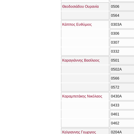
Θεοδοσιάδου Ουρανία
0506
0564
Κάππος Ευθύμιος
0303Α
0306
0307
0332
Καραγιάννης Βασίλειος
0501
0502Α
0566
0572
Καραμπετάκης Νικόλαος
0430Α
0433
0461
0462
Κελγιαννης Γεωργιος
0204Α