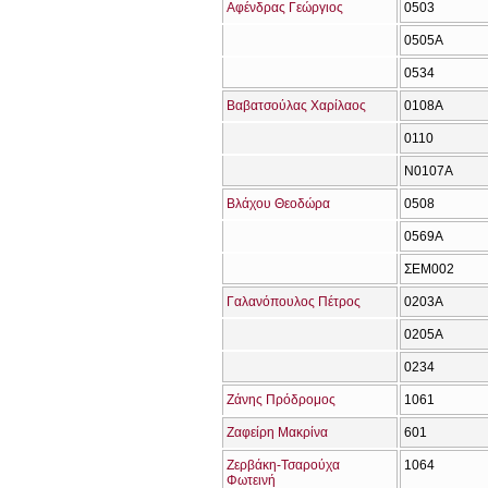
Αφένδρας Γεώργιος
0503
0505Α
0534
Βαβατσούλας Χαρίλαος
0108Α
0110
Ν0107Α
Βλάχου Θεοδώρα
0508
0569Α
ΣΕΜ002
Γαλανόπουλος Πέτρος
0203Α
0205Α
0234
Ζάνης Πρόδρομος
1061
Ζαφείρη Μακρίνα
601
Ζερβάκη-Τσαρούχα
1064
Φωτεινή