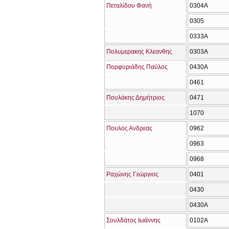
Πεταλίδου Φανή
0304Α
0305
0333Α
Πολυμερακης Κλεανθης
0303Α
Πορφυριάδης Παύλος
0430Α
0461
Πουλάκης Δημήτριος
0471
1070
Πουλος Ανδρεας
0962
0963
0968
Ραχώνης Γεώργιος
0401
0430
0430Α
Σουλδάτος Ιωάννης
0102Α