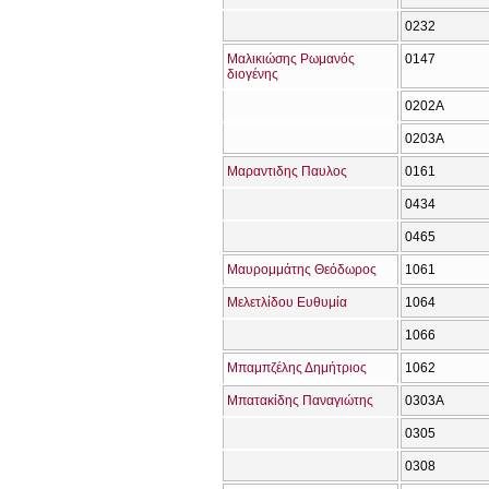
0232
Μαλικιώσης Ρωμανός
0147
διογένης
0202Α
0203Α
Μαραντιδης Παυλος
0161
0434
0465
Μαυρομμάτης Θεόδωρος
1061
Μελετλίδου Ευθυμία
1064
1066
Μπαμπζέλης Δημήτριος
1062
Μπατακίδης Παναγιώτης
0303Α
0305
0308