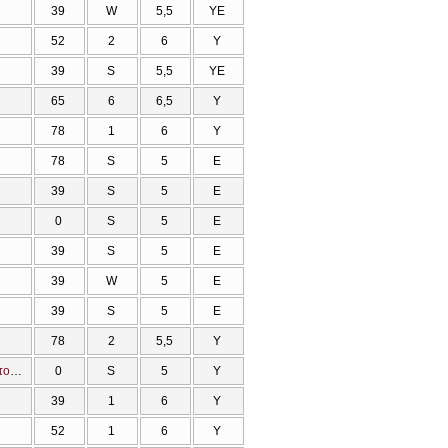
39
W
5,5
ΥΕ
52
2
6
Υ
39
S
5,5
ΥΕ
65
6
6,5
Υ
78
1
6
Υ
78
S
5
Ε
39
S
5
Ε
0
S
5
Ε
39
S
5
Ε
39
W
5
Ε
39
S
5
Ε
78
2
5,5
Υ
ΕΙΣΑΓΩΓΗ ΣΤΟΝ ΠΡΟΓΡΑΜΜΑΤΙΣΜΟ Η/Υ (F 'Η C) Δεν υπολογίζεται στο βαθμό του πτυχίου
0
S
5
Υ
39
1
6
Υ
52
1
6
Υ