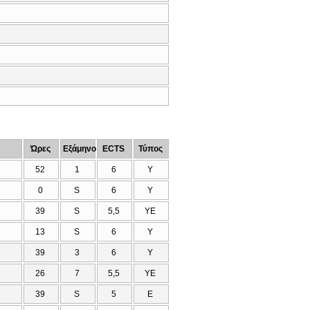
Ώρες
Εξάμηνο
ECTS
Τύπος
52
1
6
Υ
0
S
6
Υ
39
S
5,5
ΥΕ
13
S
6
Υ
39
3
6
Υ
26
7
5,5
ΥΕ
39
S
5
Ε