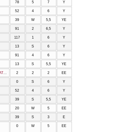
78
5
7
Υ
52
4
6
Υ
39
W
5,5
ΥΕ
91
2
6,5
Υ
117
1
6
Υ
13
S
6
Υ
91
4
6
Υ
13
S
5,5
ΥΕ
ΣΥΓΓΡΑΦΗ ΜΑΘΗΜΑΤΙΚΩΝ ΚΕΙΜΕΝΩΝ ΜΕ ΤΟ ΣΥΣΤΗΜΑ ΣΤΟΙΧΕΙΟΘΕΣΙΑΣ LATEX (επαναλαμβανόμενο)
2
2
2
ΕΕ
0
S
6
Υ
52
4
6
Υ
39
S
5,5
ΥΕ
20
W
5
ΕΕ
39
S
3
Ε
0
W
5
ΕΕ