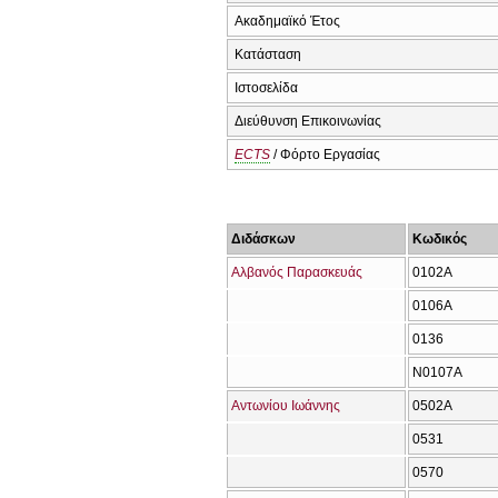
Ακαδημαϊκό Έτος
Κατάσταση
Ιστοσελίδα
Διεύθυνση Επικοινωνίας
ECTS
/ Φόρτο Εργασίας
Διδάσκων
Κωδικός
Αλβανός Παρασκευάς
0102Α
0106Α
0136
Ν0107Α
Αντωνίου Ιωάννης
0502Α
0531
0570