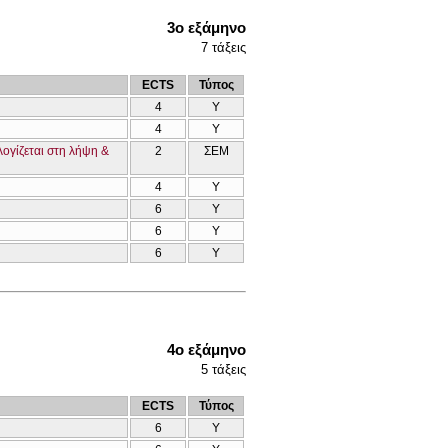
3ο εξάμηνο
7
τάξεις
ECTS
Τύπος
4
Υ
4
Υ
λογίζεται στη λήψη &
2
ΣΕΜ
4
Υ
6
Υ
6
Υ
6
Υ
4ο εξάμηνο
5
τάξεις
ECTS
Τύπος
6
Υ