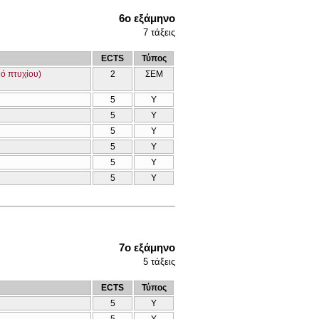
6ο εξάμηνο
7
τάξεις
ECTS
Τύπος
μό πτυχίου)
2
ΣΕΜ
5
Υ
5
Υ
5
Υ
5
Υ
5
Υ
5
Υ
7ο εξάμηνο
5
τάξεις
ECTS
Τύπος
5
Υ