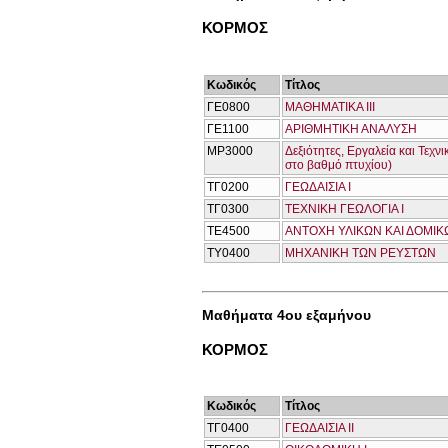
ΚΟΡΜΟΣ
Κωδικός
Τίτλος
ΓΕ0800
ΜΑΘΗΜΑΤΙΚΑ ΙΙΙ
ΓΕ1100
ΑΡΙΘΜΗΤΙΚΗ ΑΝΑΛΥΣΗ
ΜΡ3000
Δεξιότητες, Εργαλεία και Τεχ
στο βαθμό πτυχίου)
ΤΓ0200
ΓΕΩΔΑΙΣΙΑ Ι
ΤΓ0300
ΤΕΧΝΙΚΗ ΓΕΩΛΟΓΙΑ Ι
ΤΕ4500
ΑΝΤΟΧΗ ΥΛΙΚΩΝ ΚΑΙ ΔΟΜΙΚΩ
ΤΥ0400
ΜΗΧΑΝΙΚΗ ΤΩΝ ΡΕΥΣΤΩΝ
Μαθήματα 4ου εξαμήνου
ΚΟΡΜΟΣ
Κωδικός
Τίτλος
ΤΓ0400
ΓΕΩΔΑΙΣΙΑ ΙΙ