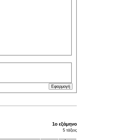
1ο εξάμηνο
5
τάξεις