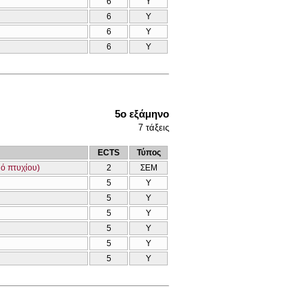
6
Υ
6
Υ
6
Υ
6
Υ
5ο εξάμηνο
7
τάξεις
ECTS
Τύπος
μό πτυχίου)
2
ΣΕΜ
5
Υ
5
Υ
5
Υ
5
Υ
5
Υ
5
Υ