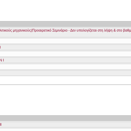
λιτικούς μηχανικούς(Προαιρετικό Σεμινάριο - Δεν υπολογίζεται στη λήψη & στο βαθ
Ι
 Ι
Ι