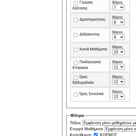
Γλώσσα
Βάρος
Εξέτασης
Βάρος
Δραστηριότητες
Βάρος
Διδάσκοντες
Βάρος
Κοινά Μαθήματα
Παιδαγωγική
Βάρος
Επάρκεια
Ώρες
Βάρος
Εβδομαδιαία
Βάρος
Ώρες Συνολικά
Φίλτρα
Τάξεις
Ενεργά Μαθήματα
Κατεύθυνση
ΚΟΡΜΟΣ