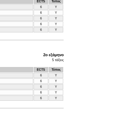
ECTS
Τύπος
6
Υ
6
Υ
6
Υ
6
Υ
6
Υ
2ο εξάμηνο
5
τάξεις
ECTS
Τύπος
6
Υ
6
Υ
6
Υ
6
Υ
6
Υ