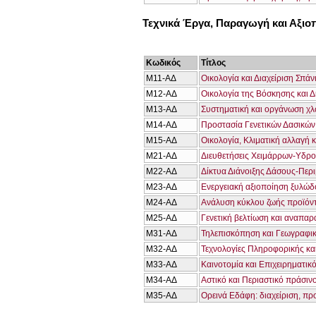
Τεχνικά Έργα, Παραγωγή και Αξι
Κωδικός
Τίτλος
Μ11-ΑΔ
Οικολογία και Διαχείριση Σπά
Μ12-ΑΔ
Οικολογία της Βόσκησης και 
Μ13-ΑΔ
Συστηματική και οργάνωση χλω
Μ14-ΑΔ
Προστασία Γενετικών Δασικώ
Μ15-ΑΔ
Οικολογία, Κλιματική αλλαγή 
Μ21-ΑΔ
Διευθετήσεις Χειμάρρων-Υδρο
Μ22-ΑΔ
Δίκτυα Διάνοιξης Δάσους-Περι
Μ23-ΑΔ
Ενεργειακή αξιοποίηση ξυλώδ
Μ24-ΑΔ
Ανάλυση κύκλου ζωής προϊόν
Μ25-ΑΔ
Γενετική βελτίωση και αναπα
Μ31-ΑΔ
Τηλεπισκόπηση και Γεωγραφι
Μ32-ΑΔ
Τεχνολογίες Πληροφορικής κα
Μ33-ΑΔ
Καινοτομία και Επιχειρηματικ
Μ34-ΑΔ
Αστικό και Περιαστικό πράσιν
Μ35-ΑΔ
Ορεινά Εδάφη: διαχείριση, πρ