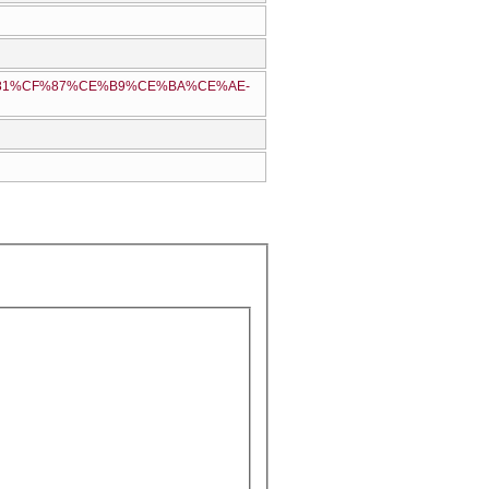
B1%CF%81%CF%87%CE%B9%CE%BA%CE%AE-