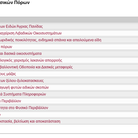
υσικών Πόρων
νιων Ειδών Άγριας Πανίδας
Διαχείριση Λιβαδικών Οικοσυστημάτων
ριδικής ποικιλότητας, ενδημικά σπάνια και απειλούμενα είδη
ν πόρων
και δασικά οικοσυστήματα
λογικός χειρισμός λεκανών απορροής
βαλλοντική Οδοποιία και Δασικές μεταφορές
ους μάζας
των ξύλου-ξυλοκατασκευες
ραγωγή φυτών ειδικών σκοπών
κά Συστήματα Πληροφοριών
ι Περιβάλλον
ότητα στο Φυσικό Περιβάλλον
ο
οστασία, βελτίωση και αποκατάσταση