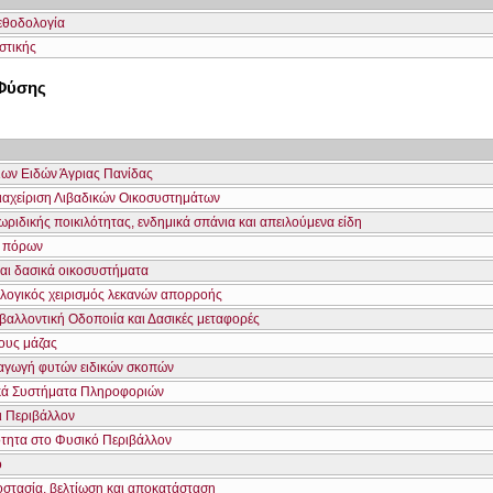
εθοδολογία
ιστικής
 Φύσης
νιων Ειδών Άγριας Πανίδας
Διαχείριση Λιβαδικών Οικοσυστημάτων
ριδικής ποικιλότητας, ενδημικά σπάνια και απειλούμενα είδη
ν πόρων
και δασικά οικοσυστήματα
λογικός χειρισμός λεκανών απορροής
βαλλοντική Οδοποιία και Δασικές μεταφορές
ους μάζας
ραγωγή φυτών ειδικών σκοπών
κά Συστήματα Πληροφοριών
ι Περιβάλλον
ότητα στο Φυσικό Περιβάλλον
ο
οστασία, βελτίωση και αποκατάσταση