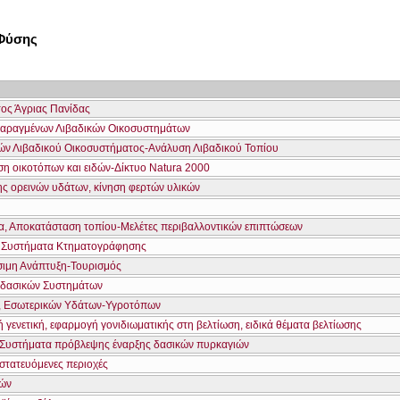
 Φύσης
ος Άγριας Πανίδας
ταραγμένων Λιβαδικών Οικοσυστημάτων
ν Λιβαδικού Οικοσυστήματος-Ανάλυση Λιβαδικού Τοπίου
 οικοτόπων και ειδών-Δίκτυο Natura 2000
ης ορεινών υδάτων, κίνηση φερτών υλικών
α, Αποκατάσταση τοπίου-Μελέτες περιβαλλοντικών επιπτώσεων
 Συστήματα Κτηματογράφησης
ώσιμη Ανάπτυξη-Τουρισμός
ραδασικών Συστημάτων
ν, Εσωτερικών Υδάτων-Υγροτόπων
 γενετική, εφαρμογή γονιδιωματικής στη βελτίωση, ειδικά θέματα βελτίωσης
Συστήματα πρόβλεψης έναρξης δασικών πυρκαγιών
στατευόμενες περιοχές
ών