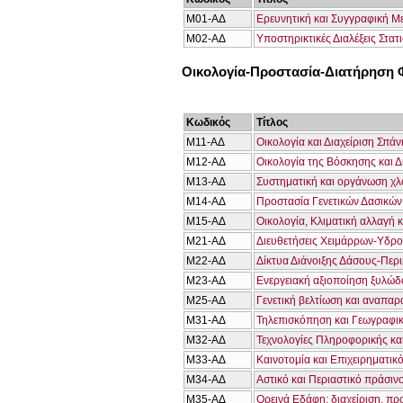
Μ01-ΑΔ
Ερευνητική και Συγγραφική Μ
Μ02-ΑΔ
Υποστηρικτικές Διαλέξεις Στατ
Οικολογία-Προστασία-Διατήρηση
Κωδικός
Τίτλος
Μ11-ΑΔ
Οικολογία και Διαχείριση Σπά
Μ12-ΑΔ
Οικολογία της Βόσκησης και 
Μ13-ΑΔ
Συστηματική και οργάνωση χλω
Μ14-ΑΔ
Προστασία Γενετικών Δασικώ
Μ15-ΑΔ
Οικολογία, Κλιματική αλλαγή 
Μ21-ΑΔ
Διευθετήσεις Χειμάρρων-Υδρο
Μ22-ΑΔ
Δίκτυα Διάνοιξης Δάσους-Περι
Μ23-ΑΔ
Ενεργειακή αξιοποίηση ξυλώδ
Μ25-ΑΔ
Γενετική βελτίωση και αναπα
Μ31-ΑΔ
Τηλεπισκόπηση και Γεωγραφι
Μ32-ΑΔ
Τεχνολογίες Πληροφορικής κα
Μ33-ΑΔ
Καινοτομία και Επιχειρηματικ
Μ34-ΑΔ
Αστικό και Περιαστικό πράσιν
Μ35-ΑΔ
Ορεινά Εδάφη: διαχείριση, πρ