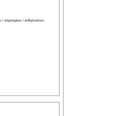
ν / σεμιναρίων / εκδηλώσεων