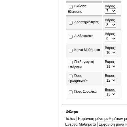
Γλώσσα
Βάρος
Εξέτασης
Βάρος
Δραστηριότητες
Βάρος
Διδάσκοντες
Βάρος
Κοινά Μαθήματα
Παιδαγωγική
Βάρος
Επάρκεια
Ώρες
Βάρος
Εβδομαδιαία
Βάρος
Ώρες Συνολικά
Φίλτρα
Τάξεις
Ενεργά Μαθήματα