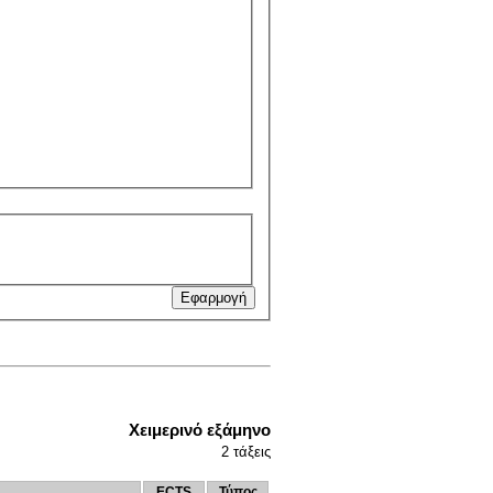
Χειμερινό εξάμηνο
2
τάξεις
ECTS
Τύπος