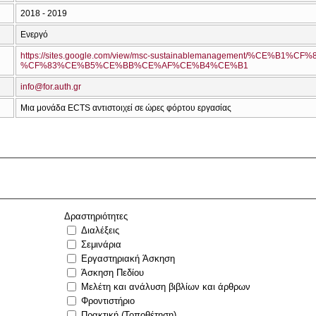
2018 - 2019
Ενεργό
https://sites.google.com/view/msc-sustainablemanagement/%CE%
%CF%83%CE%B5%CE%BB%CE%AF%CE%B4%CE%B1
info@for.auth.gr
Μια μονάδα ECTS αντιστοιχεί σε ώρες φόρτου εργασίας
Δραστηριότητες
Διαλέξεις
Σεμινάρια
Εργαστηριακή Άσκηση
Άσκηση Πεδίου
Μελέτη και ανάλυση βιβλίων και άρθρων
Φροντιστήριο
Πρακτική (Τοποθέτηση)