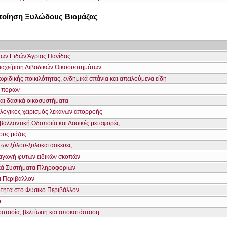
οποίηση Ξυλώδους Βιομάζας
νιων Ειδών Άγριας Πανίδας
Διαχείριση Λιβαδικών Οικοσυστημάτων
ριδικής ποικιλότητας, ενδημικά σπάνια και απειλούμενα είδη
ν πόρων
και δασικά οικοσυστήματα
λογικός χειρισμός λεκανών απορροής
βαλλοντική Οδοποιία και Δασικές μεταφορές
ους μάζας
των ξύλου-ξυλοκατασκευες
ραγωγή φυτών ειδικών σκοπών
κά Συστήματα Πληροφοριών
ι Περιβάλλον
ότητα στο Φυσικό Περιβάλλον
ο
οστασία, βελτίωση και αποκατάσταση