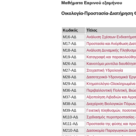
Μαθήματα Εαρινού εξαμήνου
Οικολογία-Προστασία-Διατήρηση
Κωδικός
Τίτλος
Μ16-ΑΔ
Ανάλυση Σχέσεων Ενδιαιτήματ
Μ17-ΑΔ
Προστασία και Ανόρθωση Δια
Μ18-ΑΔ
Ανάλυση Δυναμικής Πληθυσμώ
Μ19-ΑΔ
Καταγραφή και παρακολούθηση
Μ26-ΑΔ
Καινοτόμα μοντέλα διευθέτησ
Μ27-ΑΔ
Στοχαστική Υδρολογία
Μ28-ΑΔ
Δασοτεχνικά-Υδρονομικά Έργ
Μ29-ΑΔ
Κτηματολόγιο-Ολοκληρωμένα
Μ36-ΑΔ
Περιβαλλοντική Πολιτική, Βι
Μ37-ΑΔ
Αξιοποίηση Λιβαδιών και Αγ
Μ38-ΑΔ
Διαχείριση Βιολογικών Πόρω
Μ39-ΑΔ
Γενετική πληθυσμών, ποσοτική
Μ110-ΑΔ
Σχεδιασμός πυροπροστασίας-
Μ111-ΑΔ
Προστασία της φύσης και προ
Μ210-ΑΔ
Δασοκομία Παραγωγικών Δασ