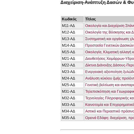
Διαχείριση-Ανάπτυξη Δασών & Φ
Κωδικός
Τίτλος
Μ11-ΑΔ
Οικολογία και Διαχείριση Σπά
Μ12-ΑΔ
Οικολογία της Βόσκησης και 
Μ13-ΑΔ
Συστηματική και οργάνωση χλω
Μ14-ΑΔ
Προστασία Γενετικών Δασικώ
Μ15-ΑΔ
Οικολογία, Κλιματική αλλαγή 
Μ21-ΑΔ
Διευθετήσεις Χειμάρρων-Υδρο
Μ22-ΑΔ
Δίκτυα Διάνοιξης Δάσους-Περι
Μ23-ΑΔ
Ενεργειακή αξιοποίηση ξυλώδ
Μ24-ΑΔ
Ανάλυση κύκλου ζωής προϊόν
Μ25-ΑΔ
Γενετική βελτίωση και αναπα
Μ31-ΑΔ
Τηλεπισκόπηση και Γεωγραφι
Μ32-ΑΔ
Τεχνολογίες Πληροφορικής κα
Μ33-ΑΔ
Καινοτομία και Επιχειρηματικ
Μ34-ΑΔ
Αστικό και Περιαστικό πράσιν
Μ35-ΑΔ
Ορεινά Εδάφη: διαχείριση, πρ