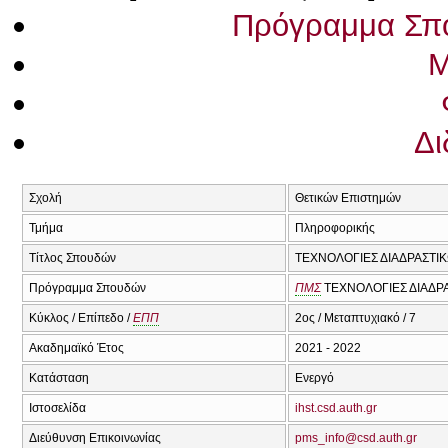
Πρόγραμμα Σπ
Μ
Δι
Σχολή
Θετικών Επιστημών
Τμήμα
Πληροφορικής
Τίτλος Σπουδών
ΤΕΧΝΟΛΟΓΙΕΣ ΔΙΑΔΡΑΣΤΙ
Πρόγραμμα Σπουδών
ΠΜΣ
ΤΕΧΝΟΛΟΓΙΕΣ ΔΙΑΔΡΑ
Κύκλος / Επίπεδο /
ΕΠΠ
2ος / Μεταπτυχιακό / 7
Ακαδημαϊκό Έτος
2021 - 2022
Κατάσταση
Ενεργό
Ιστοσελίδα
ihst.csd.auth.gr
Διεύθυνση Επικοινωνίας
pms_info@csd.auth.gr