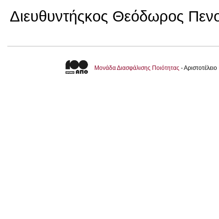
Διευθυντής
κος Θεόδωρος Πενο
Μονάδα Διασφάλισης Ποιότητας
- Αριστοτέλει