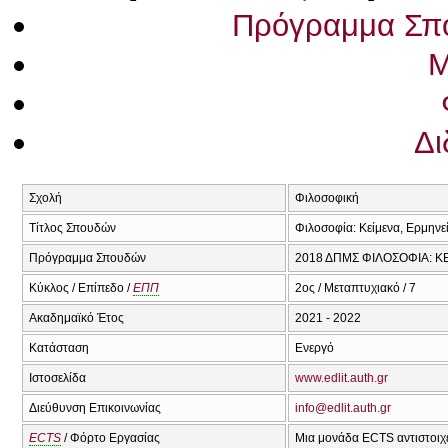
Πρόγραμμα Σπ
Μ
Δι
Σχολή
Φιλοσοφική
Τίτλος Σπουδών
Φιλοσοφία: Κείμενα, Ερμηνεί
Πρόγραμμα Σπουδών
2018 ΔΠΜΣ ΦΙΛΟΣΟΦΙΑ: Κ
Κύκλος / Επίπεδο /
ΕΠΠ
2ος / Μεταπτυχιακό / 7
Ακαδημαϊκό Έτος
2021 - 2022
Κατάσταση
Ενεργό
Ιστοσελίδα
www.edlit.auth.gr
Διεύθυνση Επικοινωνίας
info@edlit.auth.gr
ECTS
/ Φόρτο Εργασίας
Μια μονάδα ECTS αντιστοιχε