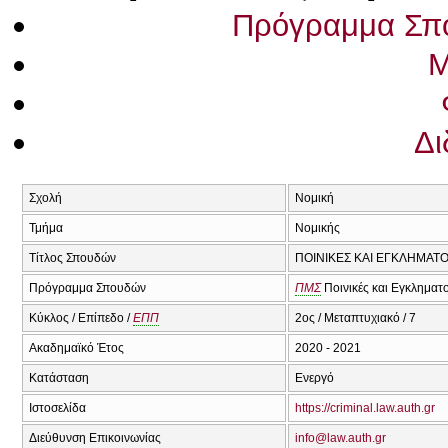
Πρόγραμμα Σπ
Μ
Δι
Σχολή
Νομική
Τμήμα
Νομικής
Τίτλος Σπουδών
ΠΟΙΝΙΚΕΣ ΚΑΙ ΕΓΚΛΗΜΑΤ
Πρόγραμμα Σπουδών
ΠΜΣ
Ποινικές και Εγκληματ
Κύκλος / Επίπεδο /
ΕΠΠ
2ος / Μεταπτυχιακό / 7
Ακαδημαϊκό Έτος
2020 - 2021
Κατάσταση
Ενεργό
Ιστοσελίδα
https://criminal.law.auth.gr
Διεύθυνση Επικοινωνίας
info@law.auth.gr